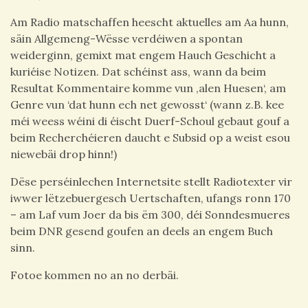
Am Radio matschaffen heescht aktuelles am Aa hunn,
säin Allgemeng-Wësse verdéiwen a spontan
weiderginn, gemixt mat engem Hauch Geschicht a
kuriéise Notizen. Dat schéinst ass, wann da beim
Resultat Kommentaire komme vun ‚alen Huesen‘, am
Genre vun ‘dat hunn ech net gewosst‘ (wann z.B. kee
méi weess wéini di éischt Duerf-Schoul gebaut gouf a
beim Recherchéieren daucht e Subsid op a weist esou
niewebäi drop hinn!)
Dëse perséinlechen Internetsite stellt Radiotexter vir
iwwer lëtzebuergesch Uertschaften, ufangs ronn 170
– am Laf vum Joer da bis ëm 300, déi Sonndesmueres
beim DNR gesend goufen an deels an engem Buch
sinn.
Fotoe kommen no an no derbäi.