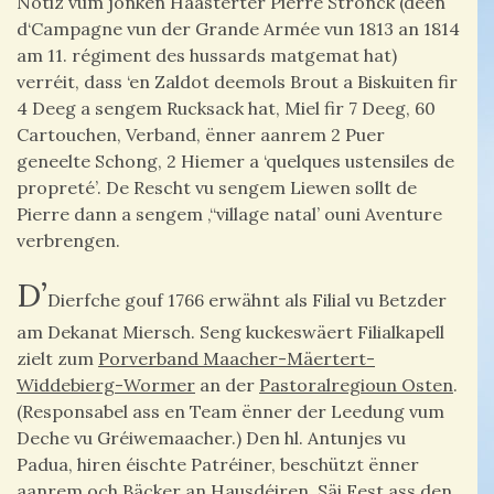
Notiz vum jonken Haasterter Pierre Stronck (deen
d‘Campagne vun der Grande Armée vun 1813 an 1814
am 11. régiment des hussards matgemat hat)
verréit, dass ‘en Zaldot deemols Brout a Biskuiten fir
4 Deeg a sengem Rucksack hat, Miel fir 7 Deeg, 60
Cartouchen, Verband, ënner aanrem 2 Puer
geneelte Schong, 2 Hiemer a ‘quelques ustensiles de
propreté’. De Rescht vu sengem Liewen sollt de
Pierre dann a sengem ‚‘‘village natal’ ouni Aventure
verbrengen.
D’
Dierfche gouf 1766 erwähnt als Filial vu Betzder
am Dekanat Miersch. Seng kuckeswäert Filialkapell
zielt zum
Porverband Maacher-Mäertert-
Widdebierg-Wormer
an der
Pastoralregioun Osten
.
(Responsabel ass en Team ënner der Leedung vum
Deche vu Gréiwemaacher.) Den hl. Antunjes vu
Padua, hiren éischte Patréiner, beschützt ënner
aanrem och Bäcker an Hausdéiren. Säi Fest ass den