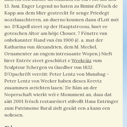
13. Juni. Enger Legend no haten zu Rimini d’Fësch de
Kapp aus dem Mier gestreckt fir senge Priedegt
nozelauschteren, an duerno koumen dann d’Leit méi
no. D‘Kapell steet op der Haaptstrooss, huet ee
goteschen Altor am héije Chouer, 7 Fënstre vun
onbekannter Hand vun ëm 1900 (ë. a. mat der
Katharina vun Alexandrien, dem hl. Mechel,
Ornamenter an engem intressante Wopen.) Nieft
hirer Entrée steet geschützt e
Weekräiz
vum
Sculpteur Schergen vu Guedber vun 1832.
D’Opschrëft verréit: Peter Lentz von Munsbag -
Peter Lentz von Wecker haben dieses Krevtz
zusammen avrichten lasen.’ De Bâm an der
Noperschaft wierkt wéi e Monument an, dass dat
säit 2001 frësch restauréiert stilvollt Haus Entringer
zum Patrimoine Rural zielt gesäit een a kann een
noliesen.