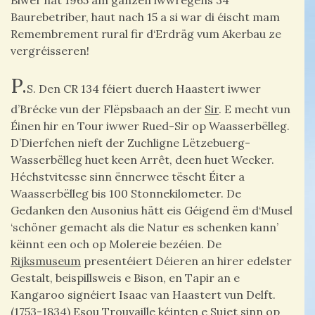
Biwer hat 1965 am ganzen iwwregens 34
Baurebetriber, haut nach 15 a si war di éischt mam
Remembrement rural fir d‘Erdräg vum Akerbau ze
vergréisseren!
P.
S. Den CR 134 féiert duerch Haastert iwwer
d’Brécke vun der Flëpsbaach an der
Sir
. E mecht vun
Éinen hir en Tour iwwer Rued-Sir op Waasserbëlleg.
D’Dierfchen nieft der Zuchligne Lëtzebuerg-
Wasserbëlleg huet keen Arrêt, deen huet Wecker.
Héchstvitesse sinn ënnerwee tëscht Éiter a
Waasserbëlleg bis 100 Stonnekilometer. De
Gedanken den Ausonius hätt eis Géigend ëm d‘Musel
‘schöner gemacht als die Natur es schenken kann’
këinnt een och op Molereie bezéien. De
Rijksmuseum
presentéiert Déieren an hirer edelster
Gestalt, beispillsweis e Bison, en Tapir an e
Kangaroo signéiert Isaac van Haastert vun Delft.
(1753-1834) Esou Trouvaille kéinten e Sujet sinn op