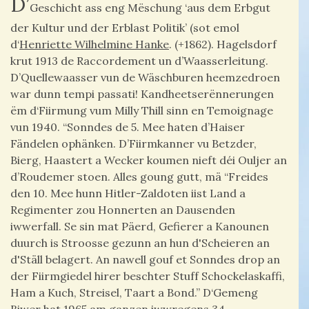
D’
Geschicht ass eng Mëschung ‘aus dem Erbgut
der Kultur und der Erblast Politik’ (sot emol
d‘
Henriette Wilhelmine Hanke
. (+1862). Hagelsdorf
krut 1913 de Raccordement un d’Waasserleitung.
D’Quellewaasser vun de Wäschburen heemzedroen
war dunn tempi passati! Kandheetserënnerungen
ëm d‘Fiirmung vum Milly Thill sinn en Temoignage
vun 1940. “Sonndes de 5. Mee haten d’Haiser
Fändelen ophänken. D’Fiirmkanner vu Betzder,
Bierg, Haastert a Wecker koumen nieft déi Ouljer an
d’Roudemer stoen. Alles goung gutt, mä “Freides
den 10. Mee hunn Hitler-Zaldoten iist Land a
Regimenter zou Honnerten an Dausenden
iwwerfall. Se sin mat Päerd, Gefierer a Kanounen
duurch is Stroosse gezunn an hun d'Scheieren an
d'Ställ belagert. An nawell gouf et Sonndes drop an
der Fiirmgiedel hirer beschter Stuff Schockelaskaffi,
Ham a Kuch, Streisel, Taart a Bond.” D‘Gemeng