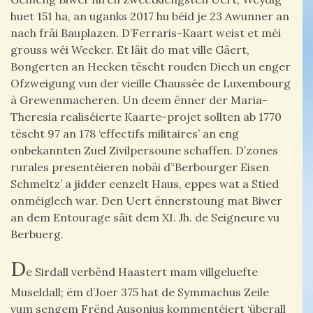
huet 151 ha, an uganks 2017 hu béid je 23 Awunner an
nach fräi Bauplazen. D’Ferraris-Kaart weist et méi
grouss wéi Wecker. Et läit do mat ville Gäert,
Bongerten an Hecken tëscht rouden Diech un enger
Ofzweigung vun der vieille Chaussée de Luxembourg
à Grewenmacheren. Un deem ënner der Maria-
Theresia realiséierte Kaarte-projet sollten ab 1770
tëscht 97 an 178 ‘effectifs militaires’ an eng
onbekannten Zuel Zivilpersoune schaffen. D’zones
rurales presentéieren nobäi d’‘Berbourger Eisen
Schmeltz’ a jidder eenzelt Haus, eppes wat a Stied
onméiglech war. Den Uert ënnerstoung mat Biwer
an dem Entourage säit dem XI. Jh. de Seigneure vu
Berbuerg.
D
e Sirdall verbënd Haastert mam villgeluefte
Museldall; ëm d’Joer 375 hat de Symmachus Zeile
vum sengem Frënd Ausonius kommentéiert ‘überall