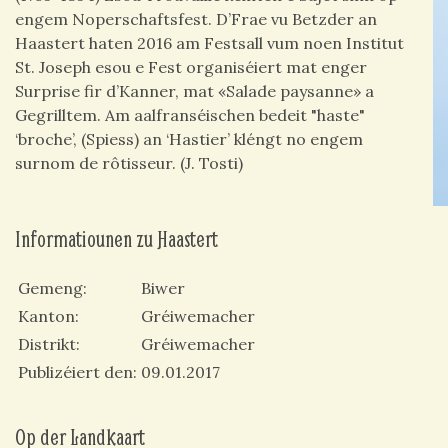
engem Noperschaftsfest. D’Frae vu Betzder an
Haastert haten 2016 am Festsall vum noen Institut
St. Joseph esou e Fest organiséiert mat enger
Surprise fir d’Kanner, mat «Salade paysanne» a
Gegrilltem. Am aalfranséischen bedeit "haste"
‘broche’, (Spiess) an ‘Hastier’ kléngt no engem
surnom de rôtisseur. (J. Tosti)
Informatiounen zu Haastert
Gemeng
Biwer
Kanton
Gréiwemacher
Distrikt
Gréiwemacher
Publizéiert den
09.01.2017
Op der Landkaart