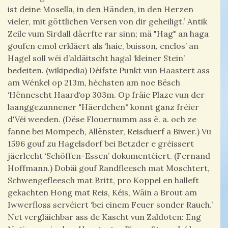
ist deine Mosella, in den Händen, in den Herzen
vieler, mit göttlichen Versen von dir geheiligt.’ Antik
Zeile vum Sirdall däerfte rar sinn; mä "Hag" an haga
goufen emol erkläert als ‘haie, buisson, enclos’ an
Hagel soll wéi d’aldäitscht hagal ‘kleiner Stein’
bedeiten. (wikipedia) Déifste Punkt vun Haastert ass
am Wénkel op 213m, héchsten am noe Bësch
‘Hënnescht Haard‘op 303m. Op fräie Plaze vun der
laanggezunnener "Häerdchen" konnt ganz fréier
d'Véi weeden. (Dëse Flouernumm ass ë. a. och ze
fanne bei Mompech, Allënster, Reisduerf a Biwer.) Vu
1596 gouf zu Hagelsdorf bei Betzder e gréissert
jäerlecht ‘Schöffen-Essen’ dokumentéiert. (Fernand
Hoffmann.) Dobäi gouf Randfleesch mat Moschtert,
Schwengefleesch mat Britt, pro Koppel en halleft
gekachten Hong mat Reis, Kéis, Wäin a Brout am
Iwwerfloss servéiert ‘bei einem Feuer sonder Rauch.’
Net vergläichbar ass de Kascht vun Zaldoten: Eng