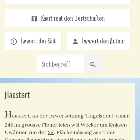
Kaart mat den Uertschaften
map
Iwwert des Säit
Iwwert den Auteur
info_outline
person
search
Haastert
H
aastert, an der Iwwersetzung ‘Hagelsdorf’, a säin
245 ha grousse Flouer leien wéi Wecker um lénksen
Uwänner vun der
Sir
. Flächeméisseg ass ‘t der
Gemeng Biwer hiren zweetklengsten Uert, Weydig