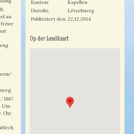
laang
Kanton
Kapellen
B.
Distrikt
Lëtzebuerg
el an
Publizéiert den
22.12.2014
fréier
mat
Op der Landkaart
 eng
heem.“
buerg.
’ 1867
t. Um
. Chr.
itlech