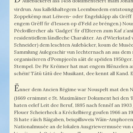
Aulebäckerei ass 1458 dokumentéiert mam Johann 
virdrun. Aus kallekhaltegem Leembuedem entstoungen 
Zoppekëmp mat Léiwen- oder Engelskäpp als Grëff 
engem Grëff fir d’Iessen op d’Feld ze bréngen.) No
Péckvillercher als ‘Gadget’ fir d’Elteren zum Kaf z
residentiellem ländleche Charakter. An d‘Wierkstad
Schneider) dem leschten Aulebäcker, koum de Musée 
Sammlung Aulegeschir vun Iechternach an aus dem 
organiséieren d’Pompjeeën säit de spéiden 1950ger. 
Stempel. De Pir Kréimer hat mat engem Blënzelen am 
schéin! Tätü tätü dee Musikant, dee kennt all Kand
Ë
nner dem Ancien Régime war Nouspelt mat den Nop
(1669 ernimmt e St. Maximäiner Dokument hei den ‘Eul
haten eelef Leit dee Beruf, 1895 nach fennëf an 190
Flouer Scheierheck a Kréckelbierg goufen 1966 an 19
Si hate räich Bäigaben, beispillsweis Wäin-Amphore
Nationalmusée an de lokalen Ausgriewermusée vun d