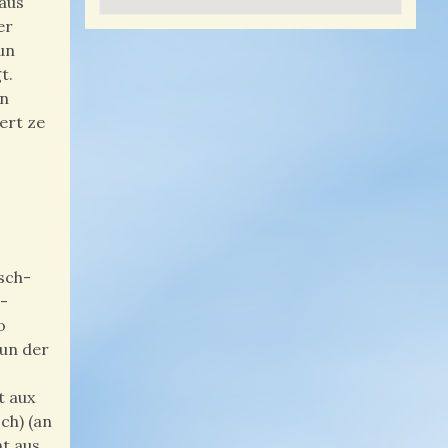
haus
er
un
t.
en
ert ze
esch-
l-
o
vun der
t aux
ch) (an
t aus