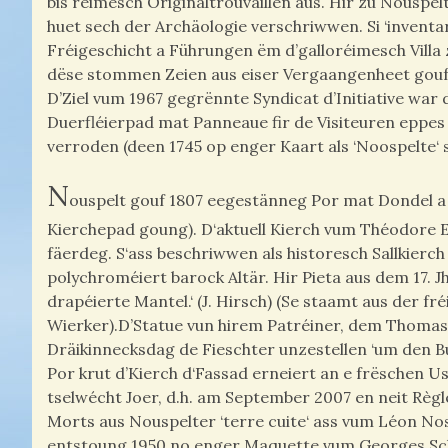
bis réimesch Originaltrouvaillen aus. Hir zu Nousp
huet sech der Archäologie verschriwwen. Si ‘inventa
Fréigeschicht a Führungen ëm d’galloréimesch Villa 
dëse stommen Zeien aus eiser Vergaangenheet gouf
D’Ziel vum 1967 gegrënnte Syndicat d’Initiative wa
Duerfléierpad mat Panneaue fir de Visiteuren eppe
verroden (deen 1745 op enger Kaart als ‘Noospelte‘ 
N
ouspelt gouf 1807 eegestänneg Por mat Dondel a 
Kierchepad goung). D‘aktuell Kierch vum Théodore E
fäerdeg. S‘ass beschriwwen als historesch Sallkierc
polychroméiert barock Altär. Hir Pieta aus dem 17. J
drapéierte Mantel.‘ (J. Hirsch) (Se staamt aus der fr
Wierker).D’Statue vun hirem Patréiner, dem Thomas a
Dräikinnecksdag de Fieschter unzestellen ‘um den Bu
Por krut d’Kierch d‘Fassad erneiert an e frëschen 
tselwécht Joer, d.h. am September 2007 en neit R
Morts aus Nouspelter ‘terre cuite‘ ass vum Léon Nosb
entstoung 1950 no enger Maquette vum Georges Sch