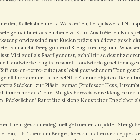
eider, Kalleksbrenner a Wäisserten, beispillsweis d’Nousp
nsele gemat huet aus Aachere vu Koar. Aus fréieren Nouspe
leksteng ofwiesselnd mat Kuelen präzis an d‘Iewe geschich
eier vun aacht Deeg goufen d‘Steng brecheg, mat Waasse
sst Miel gouf als Faarf genotzt, geholl fir ze desinfizéiere
 en Handwierkerdag intressant Handwierksgeschir ausgest
(Sifflets-en-terre-cuite) aus lokal gestachenem Toun gesich
gn all Joer äennert, si se beléifte Sammelobjeten. Dem ufa
extra Stécker „zur Pläsir“ gemat (Professer Hess, Luxemb
ee Hinnercher aus Toun. Méiglecherweis ware kleng réimes
 'Péckvillchen'. Raretéite si kleng Nouspelter Engelcher al
fréier Läem geschmeideg mëll getrueden an jidder Stengch
uedem, d.h. ‘Läem um Bengel‘, heescht dat en sech eppes z