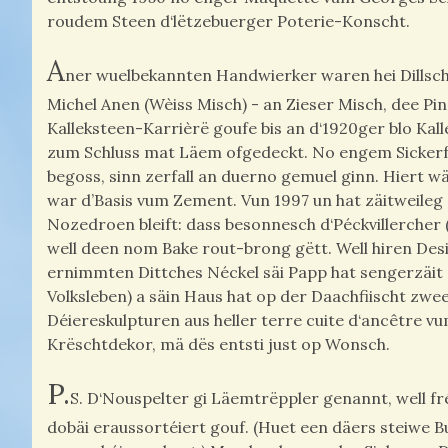
roudem Steen d‘lëtzebuerger Poterie-Konscht.
A
ner wuelbekannten Handwierker waren hei Dillschn
Michel Anen (Wèiss Misch) - an Zieser Misch, dee Pi
Kalleksteen-Karrièrë goufe bis an d‘1920ger blo Kal
zum Schluss mat Läem ofgedeckt. No engem Sickerf
begoss, sinn zerfall an duerno gemuel ginn. Hiert wäi
war d’Basis vum Zement. Vun 1997 un hat zäitweileg
Nozedroen bleift: dass besonnesch d‘Péckvillercher 
well deen nom Bake rout-brong gëtt. Well hiren Desi
ernimmten Dittches Néckel säi Papp hat sengerzäit 
Volksleben) a säin Haus hat op der Daachfiischt zw
Déiereskulpturen aus heller terre cuite d‘ancêtre vum
Krëschtdekor, mä dës entsti just op Wonsch.
P.
S. D‘Nouspelter gi Läemtrëppler genannt, well 
dobäi eraussortéiert gouf. (Huet een däers steiwe B