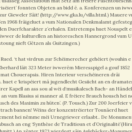
elt usässeg Associatioun mat Sëtz am fréiere Paschtouesch
riséiert’ fonnten Objeten an bidd ë. a. Konferenzen un iww
zur Gieweler Säit! (http://www.gka.lu/villa.html.) Mauere v
en 1968 fräigeluet a vum Nationalen Denkmalamt gefesteg
r den Duerfcharakter z’erhalen. Entretemps huet Nouspelt 
s iwwer de kulturellen an historeschen Hannergrond vum U
stoung nieft Gëtzen als Guitzingen.)
Rued. ‘t hat virdrun zur Schéimerecher gehéiert (wouhin e
berhard läit 323 Meter iwwerëm Mieresspigel a gouf 1852
h mat Chouerapsis. Hiren Interieur verschéineren dräi
h. huet e ‘krispéiert mä jugendlecht Gesiicht an en dramat
éirer Kapell an ass sou al wéi d‘musikalesch Bach- an Hände
n vum Blasius si manner al. E fréiere Brauch housch hei n
sch des Maximin zu hüten’. (P. Tousch.) Zur 200 Joerfeier 
Ustrach bannen! Wéins der konzentréierter Tounäerd huet
èglement hei nëmme méi Urnegriewer erlaabt.. De Monumen
usch an eng ‘Synthèse de Traditioun et d’Originalité’(Hirs
mitt.) An zënter 1973 wierdegt säin Aulebäcker-Monumen