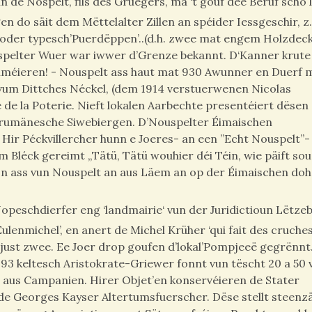
de Nospelt, fils des Gruegers, mä ‘t gouf dee Beruf scho 
do säit dem Mëttelalter Zillen an spéider Iessgeschir, z.
oder typesch’Puerdëppen’..(d.h. zwee mat engem Holzdeck
uspelter Wuer war iwwer d’Grenze bekannt. D‘Kanner krute 
’animéieren! - Nouspelt ass haut mat 930 Awunner en Duerf 
 vum Dittches Néckel, (dem 1914 verstuerwenen Nicolas
de la Poterie. Nieft lokalen Aarbechte presentéiert dësen
rumänesche Siwebiergen. D’Nouspelter Éimaischen
Hir Péckvillercher hunn e Joeres- an een ”Echt Nouspelt”-
Bléck gereimt „Tätü, Tätü wouhier déi Téin, wie päift sou
. En ass vun Nouspelt an aus Läem an op der Éimaischen do
eschdierfer eng ‘landmairie‘ vun der Juridictioun Lëtze
enmichel’, en anert de Michel Krüher ‘qui fait des cruches.
3 just zwee. Ee Joer drop goufen d’lokal’Pompjeeë gegrënn
93 keltesch Aristokrate-Griewer fonnt vun tëscht 20 a 50 v
n aus Campanien. Hirer Objet’en konservéieren de Stater
e Georges Kayser Altertumsfuerscher. Dëse stellt steenzä