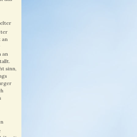
elter
lter
t an
r
n an
allt.
t sinn,
ngs
urger
ch
s
en
e