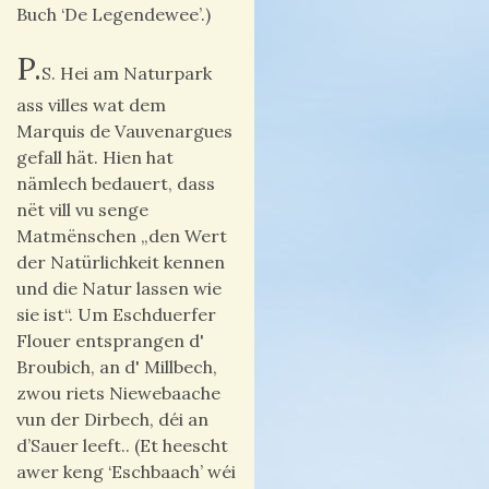
Buch ‘De Legendewee’.)
P.
S. Hei am Naturpark
ass villes wat dem
Marquis de Vauvenargues
gefall hät. Hien hat
nämlech bedauert, dass
nët vill vu senge
Matmënschen „den Wert
der Natürlichkeit kennen
und die Natur lassen wie
sie ist“. Um Eschduerfer
Flouer entsprangen d'
Broubich, an d' Millbech,
zwou riets Niewebaache
vun der Dirbech, déi an
d’Sauer leeft.. (Et heescht
awer keng ‘Eschbaach’ wéi