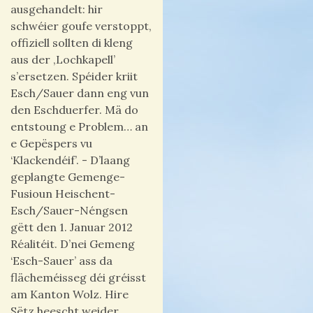
ausgehandelt: hir
schwéier goufe verstoppt,
offiziell sollten di kleng
aus der ‚Lochkapell’
s’ersetzen. Spéider kriit
Esch/Sauer dann eng vun
den Eschduerfer. Mä do
entstoung e Problem… an
e Gepëspers vu
‘Klackendéif’. - D’laang
geplangte Gemenge-
Fusioun Heischent-
Esch/Sauer-Néngsen
gëtt den 1. Januar 2012
Réalitéit. D’nei Gemeng
‘Esch-Sauer’ ass da
flächeméisseg déi gréisst
am Kanton Wolz. Hire
Sëtz heescht weider