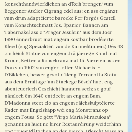
‘konschthandwierklichen an d’Reih bréngen‘ vum
Beggener Atelier Cigrang edel aus; en ass ergänzt
vum drun adaptéierte barocke Fer forgés Gestell
vum Konschtschmatt Jos. Spanier.
Bannen am
Tabernakel ass e "Prager Jesulein" aus dem Joer
1890 ënnerbruet mat engem kostbar brodéierte
Kleed (eng Spezialitéit vun de Karmelitinnen.) Dës 48
cm héich Statue vun engem dräijäerege Kand mat
Kroun, Ketten a Rousekranz mat 15 Päerelen ass en
Don vun 1902 vun enger Joffer Michaelis. -
D’Bildchen, besser gesot d’kleng Terracotta Statu
aus dem Ermitage ‘am Stackege Bësch‘ huet eng
abenteuerlech Geschicht hanneru sech; se gouf
nämlech ëm 1640 entdeckt an engem Bam.
D’Madonna steet elo an engem räichskulptéierte
Kader mat Engelskäpp wéi eng Monstranz op
engem Fouss. Se gëtt "Virgo Maria Miraculosa"
genannt an huet no hirer Restauréirung weiderhinn
eng roueg Plätzchen an der Kierch. D‘lescht Mass an