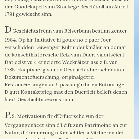
der Gnodekapell vum ‘Stackege Bësch‘ soll am Abrëll
1791 gewiescht sinn.
D
‘Geschichtsfrënn vum Réiserbann bestinn zënter
1984. Op hir Initiative hi goufe no e puer Joer
verschidden Léiwenger Kulturdenkmäler an domat
de konschthistoresche Reiz vum Duerf valoriséiert.
Dat eelst vu 4 erneierte Weekräizer ass z.B. vun
1785. Haaptsuerg vun de Geschichtsfuerscher sinn
Dokumentefuerschung, originalgetrei
Restauréierungen an Upassung u hiren Entourage...
D‘gutt Kontaktpfleg mat den Duerfleit belieft dësen
hiert Geschichtsbewosstsinn.
P.
S. Motivatioun fir d‘Erfuersche vun der
Vergaangenheet sinn d’Léift zum Patrimoine an zur
Natur, d’Erënnerung u Kënschtler a Viirfueren déi