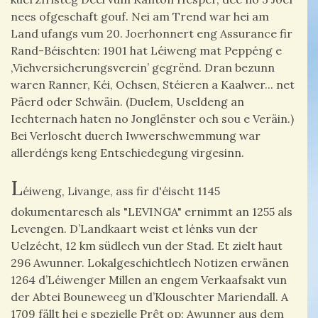
nees ofgeschaft gouf. Nei am Trend war hei am
Land ufangs vum 20. Joerhonnert eng Assurance fir
Rand-Béischten: 1901 hat Léiweng mat Peppéng e
‚Viehversicherungsverein’ gegrënd. Dran bezunn
waren Ranner, Kéi, Ochsen, Stéieren a Kaalwer... net
Päerd oder Schwäin. (Duelem, Useldeng an
Iechternach haten no Jonglënster och sou e Veräin.)
Bei Verloscht duerch Iwwerschwemmung war
allerdéngs keng Entschiedegung virgesinn.
L
éiweng, Livange, ass fir d'éischt 1145
dokumentaresch als "LEVINGA" ernimmt an 1255 als
Levengen.
D’Landkaart weist et lénks vun der
Uelzécht, 12 km südlech vun der Stad. Et zielt haut
296 Awunner. Lokalgeschichtlech Notizen erwänen
1264 d’Léiwenger Millen an engem Verkaafsakt vun
der Abtei Bouneweeg un d’Klouschter Mariendall. A
1709 fällt hei e spezielle Prêt op: Awunner aus dem