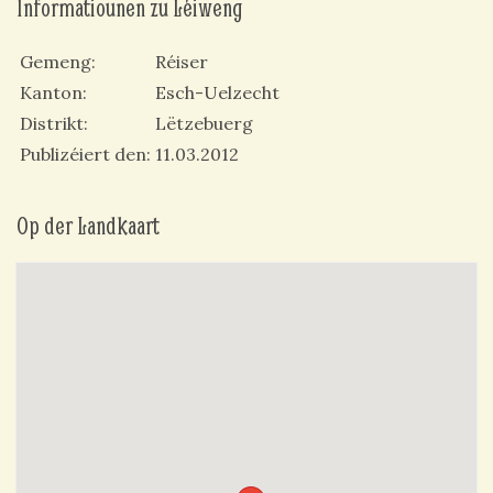
Informatiounen zu Léiweng
Gemeng
Réiser
Kanton
Esch-Uelzecht
Distrikt
Lëtzebuerg
Publizéiert den
11.03.2012
Op der Landkaart