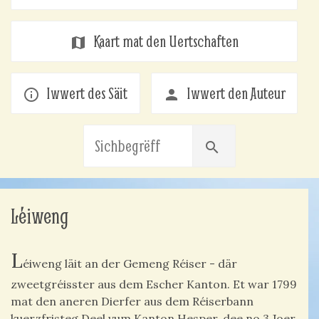
Kaart mat den Uertschaften
map
Iwwert des Säit
Iwwert den Auteur
info_outline
person
search
Léiweng
L
éiweng läit an der Gemeng Réiser - där
zweetgréisster aus dem Escher Kanton. E
t war 1799
mat den aneren Dierfer aus dem Réiserbann
kuerzfristeg Deel vum Kanton Hesper, dee no 3 Joer