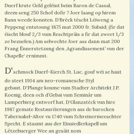
Duerf krute Geld geléint beim Baron de Cassal,
deem seng 250 Schof dofir 7 Joer laang op hirem
Bann weede konnten.
D‘Bréck tëscht Léiweng a
Peppeng entstoung 1875 mat 2000 fr. Subsid; (fir dat
éischt blouf 2/3 vum Reschtpräis a fir dat zweet 1/3
ze bezuelen.) Am selwechte Joer ass dann mat 200
Frang Ënnerstetzung den ‚Agrandissement’ vun der
Chapelle‘ ernimmt.
D‘
schmock Duerf-Kierch St. Luc, gouf wéi se haut
do steet 1914 am neo-romanesche Styl
gebaut. D'Plange koume vum Stadter Architekt J.P.
Koenig, deen och d’Gebai vum Seminär um
Lamperbierg entworf hat. D‘Glanzstéck vun hire
1987 gemate Restauréierungen ass de barocken
Tabernakel-Altor vu 1740 vum Schreinermeeschter
Specht. E staamt aus der Einsiedlerkapell um
Lëtzebuerger Wee an gesäit nom