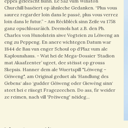
eppes geleescht hunn.
Ee Saz vum Winston
Churchill baséiert op ähnleche Gedanken.
“Plus vous
saurez regarder loin dans le passé, plus vous verrez
loin dans le futur.” -
Am Réckbléck sinn Zeile vu 1758
ganz opschlossräich. Deemols hat z.B. den Ph.
Charles von Hunolstein siwe Vogteien zu Léiweng an
eng zu Peppeng. En anere wichtegen Datum war
1844 de Bau vun enger Schoul op d‘Plaz vum ale
Kaplounshaus. -
Wat hei de Mega-Dossier ‘Stadion
mat Akaafzenter’ ugeet, dee stéisst op grouss
Skepsis.
Hanner dem ale Wuertspill "Léiweng –
Géiwe
ng",
am Original geduet als ‘Handlung des
Gebens‘ also ‘gudder Géiweng oder Giewéng sinn‘
steet hei e riisegt Fragezeechen. Do ass, fir weider
ze reimen, nach vill 'Préiweng' néideg...