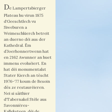
D
e Lampertsbierger
Plateau hu virun 1875
d‘Geeschtlech vu
Siweburen a
Weimeschkierch betreit
an duerno déi aus der
Kathedral. Ëm
d’Joerhonnertwenn hat
en 2162 Awunner an huet
immens evoluéiert. En
hat déi monumentalst
Stater Kierch an tëscht
1976-‘77 koum de Besoin
dës ze restauréieren.
Nei si säithier
d‘Tabernakel Stèle aus
Savonnières-
Kalleksteen, déi de