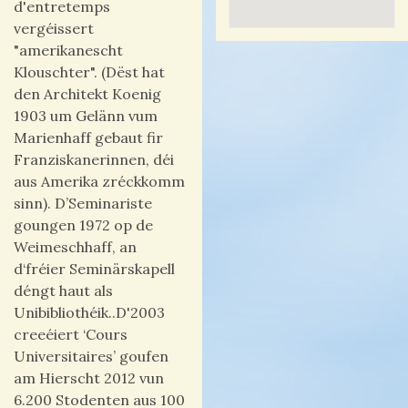
d'entretemps
vergéissert
"amerikanescht
Klouschter". (Dëst hat
den Architekt Koenig
1903 um Gelänn vum
Marienhaff gebaut fir
Franziskanerinnen, déi
aus Amerika zréckkomm
sinn). D’Seminariste
goungen 1972 op de
Weimeschhaff, an
d‘fréier Seminärskapell
déngt haut als
Unibibliothéik..D'2003
creeéiert ‘Cours
Universitaires’ goufen
am Hierscht 2012 vun
6.200 Stodenten aus 100