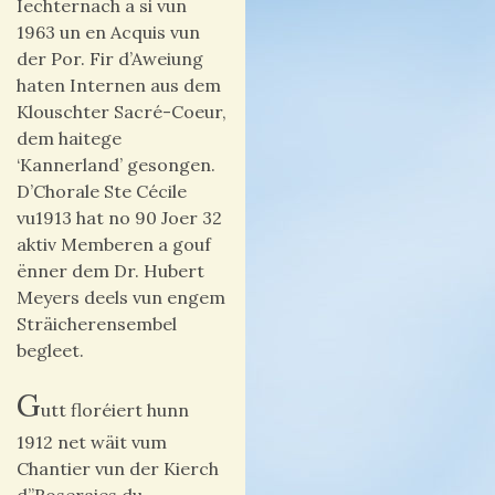
Iechternach a si vun
1963 un en Acquis vun
der Por. Fir d’Aweiung
haten Internen aus dem
Klouschter Sacré-Coeur,
dem haitege
‘Kannerland’ gesongen.
D’Chorale Ste Cécile
vu1913 hat no 90 Joer 32
aktiv Memberen a gouf
ënner dem Dr.
Hubert
Meyers
deels vun engem
Sträicherensembel
begleet.
G
utt floréiert hunn
1912 net wäit vum
Chantier vun der Kierch