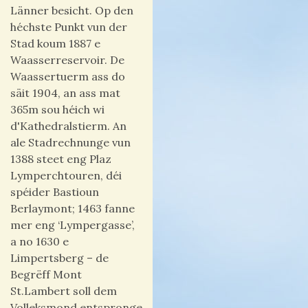
Länner besicht. Op den
héchste Punkt vun der
Stad koum 1887 e
Waasserreservoir.
De
Waassertuerm ass do
säit 1904, an ass mat
365m sou héich wi
d'Kathedralstierm. An
ale Stadrechnunge vun
1388 steet eng Plaz
Lymperchtouren, déi
spéider Bastioun
Berlaymont; 1463 fanne
mer eng ‘Lympergasse’,
a no 1630 e
Limpertsberg – de
Begrëff Mont
St.Lambert soll dem
Volleksmond entspronge