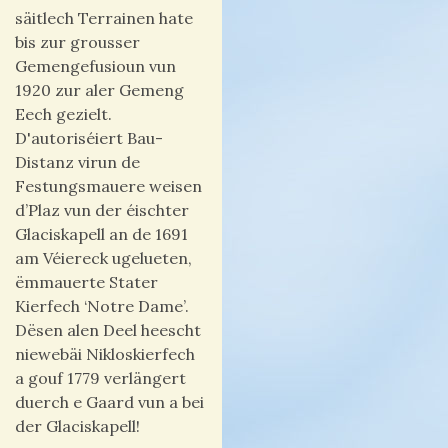
säitlech Terrainen hate
bis zur grousser
Gemengefusioun vun
1920 zur aler Gemeng
Eech gezielt.
D'autoriséiert Bau-
Distanz virun de
Festungsmauere weisen
d’Plaz vun der éischter
Glaciskapell an de 1691
am Véiereck ugelueten,
ëmmauerte Stater
Kierfech ‘Notre Dame’.
Dësen alen Deel
heescht
niewebäi
Nikloskierfech
a gouf 1779 verlängert
duerch e Gaard vun a bei
der Glaciskapell!