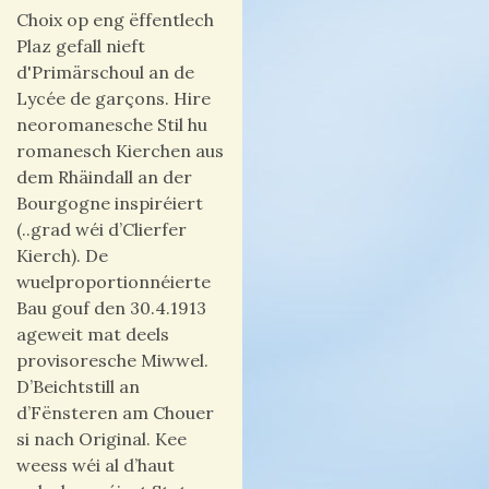
Choix op eng ëffentlech
Plaz gefall nieft
d'Primärschoul an de
Lycée de garçons. Hire
neoromanesche Stil hu
romanesch Kierchen aus
dem Rhäindall an der
Bourgogne inspiréiert
(..grad wéi d’Clierfer
Kierch). De
wuelproportionnéierte
Bau gouf den 30.4.1913
ageweit mat deels
provisoresche Miwwel.
D’Beichtstill an
d’Fënsteren am Chouer
si nach Original. Kee
weess wéi al d’haut