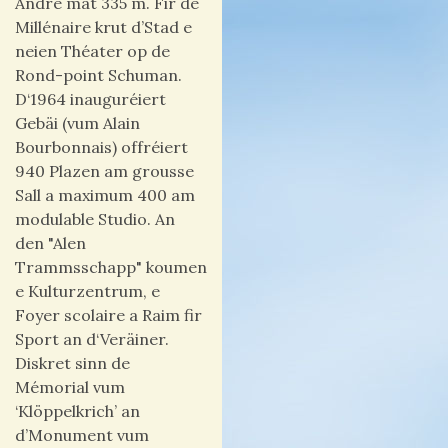
André mat 335 m. Fir de
Millénaire krut d’Stad e
neien Théater op de
Rond-point Schuman.
D‘1964 inauguréiert
Gebäi (vum Alain
Bourbonnais) offréiert
940 Plazen am grousse
Sall a maximum 400 am
modulable Studio. An
den "Alen
Trammsschapp" koumen
e Kulturzentrum, e
Foyer scolaire a Raim fir
Sport an d‘Veräiner.
Diskret sinn de
Mémorial vum
‘Klöppelkrich’ an
d’Monument vum