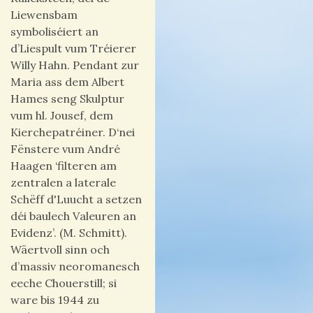
Liewensbam
symboliséiert an
d’Liespult vum Tréierer
Willy Hahn. Pendant zur
Maria ass dem Albert
Hames seng Skulptur
vum hl. Jousef, dem
Kierchepatréiner. D‘nei
Fënstere vum André
Haagen ‘filteren am
zentralen a laterale
Schëff d'Luucht a setzen
déi baulech Valeuren an
Evidenz’. (M. Schmitt).
Wäertvoll sinn och
d’massiv neoromanesch
eeche Chouerstill; si
ware bis 1944 zu