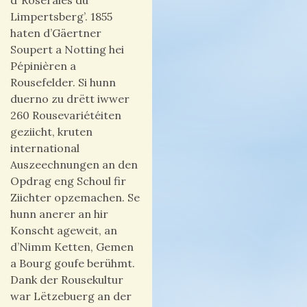
d’’Roseraies du
Limpertsberg’. 1855
haten d’Gäertner
Soupert a Notting hei
Pépinièren a
Rousefelder. Si hunn
duerno zu drëtt iwwer
260 Rousevariétéiten
geziicht, kruten
international
Auszeechnungen an den
Opdrag eng Schoul fir
Ziichter opzemachen. Se
hunn anerer an hir
Konscht ageweit, an
d’Nimm Ketten, Gemen
a Bourg goufe berühmt.
Dank der Rousekultur
war Lëtzebuerg an der