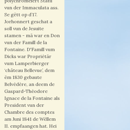
polychroméiert Statu
vun der Immaculata ass.
Se gëtt op d’17.
Jorhonnert geschat a
soll vun de Jesuite
stamen - mä war en Don
vun der Famill de la
Fontaine. D'Famill vum
Dicks war Propriétär
vum Lamperbierger
‘
château Bellevue’,
dem
ëm 1830 gebaute
Belvédère, an deem de
Gaspard-Théodore
Ignace de la Fontaine als
President vun der
Chambre des comptes
am Juni 1841 de Wëllem
II. empfaangen hat. Hei