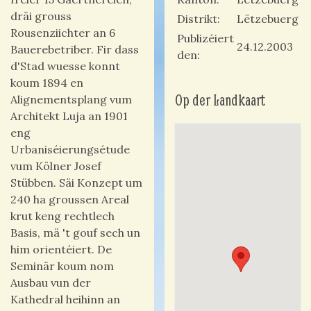
dräi grouss
Distrikt
Lëtzebuerg
Rousenziichter an 6
Publizéiert
24.12.2003
Bauerebetriber. Fir dass
den
d'Stad wuesse konnt
koum 1894 en
Op der Landkaart
Alignementsplang vum
Architekt Luja an 1901
eng
Urbaniséierungsétude
vum Kölner Josef
Stübben. Säi Konzept um
240 ha groussen Areal
krut keng rechtlech
Basis, mä 't gouf sech un
him orientéiert. De
Seminär koum nom
Ausbau vun der
Kathedral heihinn an