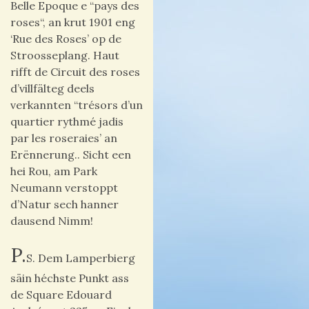
Belle Epoque e “pays des
roses“, an krut 1901 eng
‘Rue des Roses’ op de
Stroosseplang.
Haut
rifft de
Circuit des roses
d’villfälteg deels
verkannten “trésors d’un
quartier rythmé jadis
par les roseraies’ an
Erënnerung..
Sicht een
hei Rou, am Park
Neumann verstoppt
d’Natur sech hanner
d
ausend Nimm!
P.
S. Dem Lamperbierg
säin héchste Punkt ass
de Square Edouard