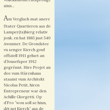
sinn...
A
m Verglach mat anere
Stater Quartieren ass de
Lamper(ts)bierg relativ
jonk, en hat 1885 just 540
Awunner. De Grondstee
vu senger Kierch gouf
offiziell 1911 geluet an
d’Jousefspor 1912
gegrënnt. Hire Projet an
dee vum Härenhaus
staamt vum Architekt
Nicolas Petit, hiren
Entrepreneur war den
Achille Giorgetti. Op
d’Fro ”wou soll se hinn,
déi nei Kierch” ass de