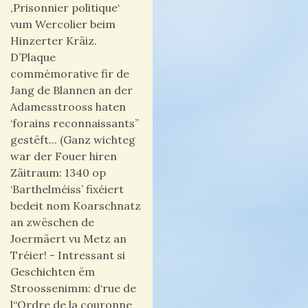
‚Prisonnier politique‘
vum Wercolier beim
Hinzerter Kräiz.
D’Plaque
commémorative fir de
Jang de Blannen an der
Adamesstrooss haten
‘forains reconnaissants”
gestëft... (Ganz wichteg
war der Fouer hiren
Zäitraum: 1340 op
‘Barthelméiss’ fixéiert
bedeit nom Koarschnatz
an zwëschen de
Joermäert vu Metz an
Tréier! -
Intressant si
Geschichten ëm
Stroossenimm: d‘rue de
l‘‘Ordre de la couronne