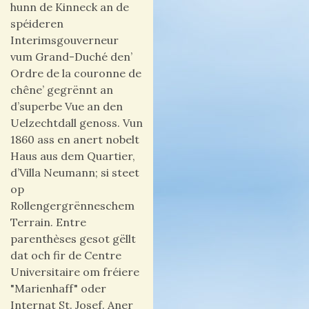
hunn de Kinneck an de
spéideren
Interimsgouverneur
vum Grand-Duché den’
Ordre de la couronne de
chêne’ gegrënnt an
d’superbe Vue an den
Uelzechtdall genoss.
Vun
1860 ass en anert nobelt
Haus aus dem Quartier,
d’Villa Neumann; si steet
op
Rollengergrënneschem
Terrain.
Entre
parenthèses gesot gëllt
dat och fir de Centre
Universitaire om fréiere
"Marienhaff" oder
Internat St. Josef.
Aner