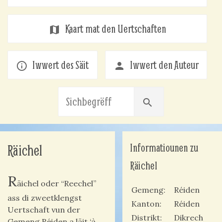
Kaart mat den Uertschaften
map
Iwwert des Säit
Iwwert den Auteur
info_outline
person
search
Informatiounen zu
Räichel
Räichel
R
äichel oder “Reechel”
Gemeng
Réiden
ass di zweetklengst
Kanton
Réiden
Uertschaft vun der
Distrikt
Dikrech
Gemeng Réiden a läit ‘à