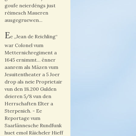
goufe neierdéngs just
réimesch Maueren
ausgegruewen...
E
e „Jean de Reichling“
war Colonel vum
Metternichregiment a
1645 ernimmt… ënner
aanrem als Mäzen vum
Jesuitentheater a 5 Joer
drop als neie Proprietair
vun den 18.200 Gulden
deieren 5/8 vun den
Herrschaften Elter a
Sterpenich. - Ee
Reportage vum
Saarlännesche Rundfunk
huet emol Räicheler Hieff