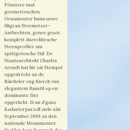
Fënstere mat
geometreschen
Ornamenter hunn uewe
filigran Steemetzer-
Aarbechten, genee gesot
komplett duerchbrache
Steenprofiler am
spéitgotesche Stil. De
Staatsarchitekt Charles
Arendt hat hir säi Stempel
opgedréckt an de
Räicheler eng Kierch vun
elegantem Baustil op en
dominante Site
opgeriicht. Si an d’ganz
Kadasterparzell ziele säit
September 2001 zu den
nationale Monumenter.