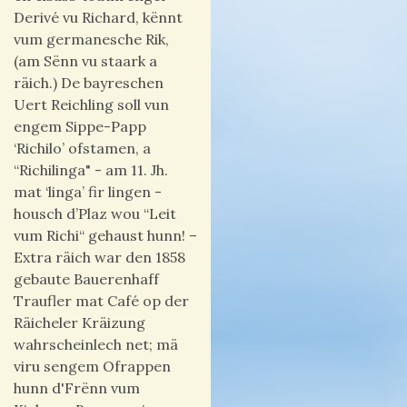
Derivé vu Richard, kënnt
vum germanesche Rik,
(am Sënn vu staark a
räich.) De bayreschen
Uert Reichling soll vun
engem Sippe-Papp
‘Richilo’ ofstamen, a
“Richilinga" - am 11. Jh.
mat ‘linga’ fir lingen -
housch d’Plaz wou “Leit
vum Richi“ gehaust hunn! –
Extra räich war den 1858
gebaute Bauerenhaff
Traufler mat Café op der
Räicheler Kräizung
wahrscheinlech net; mä
viru sengem Ofrappen
hunn d'Frënn vum