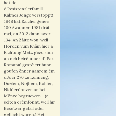
hat do
d’Resistenzlerfamill
Kalmes Jonge verstoppt!
1848 hat Räichel genee
100 Awunner, 1981 dräi
méi, an 2012 dann awer
134. An Zäite wou 'well
Horden vum Rhäin hier a
Richtung Metz gezu sinn
an och heirëmmer d’ ‘Pax
Romana' gestéiert hunn,
goufen ënner aanrem ëm
d’Joer 276 zu Lenneng,
Duelem, Nojhem, Kohler,
Nidderdonven an hei
Mënze begruewen... (a
selten erëmfonnt, well hir
Besëtzer gefall oder
geflücht waren.) Hei