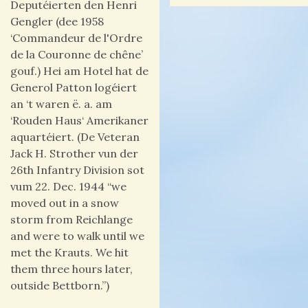
Deputéierten den Henri
Gengler (dee 1958
‘Commandeur de l'Ordre
de la Couronne de chêne’
gouf.) Hei am Hotel hat de
Generol Patton logéiert
an ‘t waren ë. a. am
‘Rouden Haus‘ Amerikaner
aquartéiert. (De Veteran
Jack H. Strother vun der
26th Infantry Division sot
vum 22. Dec. 1944 “we
moved out in a snow
storm from Reichlange
and were to walk until we
met the Krauts. We hit
them three hours later,
outside Bettborn.”)