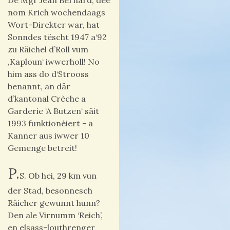
De Mgr Jean Bernard, dee
nom Krich wochendaags
Wort-Direkter war, hat
Sonndes tëscht 1947 a‘92
zu Räichel d’Roll vum
‚Kaploun‘ iwwerholl! No
him ass do d‘Strooss
benannt, an där
d’kantonal Crèche a
Garderie ‘A Butzen‘ säit
1993 funktionéiert - a
Kanner aus iwwer 10
Gemenge betreit!
P.
S. Ob hei, 29 km vun
der Stad, besonnesch
Räicher gewunnt hunn?
Den ale Virnumm ‘Reich’,
en elsass-louthrenger