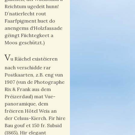
Reichtum ugedeit hunn!
D’natierlecht rout
Faarfpigment huet do
anengems d‘Holzfassade
géingt Fiichtegkeet a
Moos geschützt.)
V
u Räichel existéieren
nach verschidde rar
Postkaarten, z.B. eng vun
1907 (vun de Photographe
Rix & Frank aus dem
Préizerdaul) mat Vue-
panoramique, dem
fréieren Hôtel Weis an
der Celsus-Kierch. Fir hire
Bau gouf et 150 fr. Subsid
(1865). Hir elegant