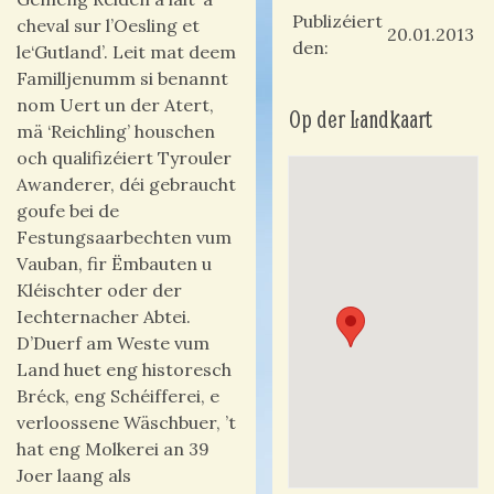
Publizéiert
cheval sur l’Oesling et
20.01.2013
den
le‘Gutland’. Leit mat deem
Familljenumm si benannt
nom Uert un der Atert,
Op der Landkaart
mä ‘Reichling’ houschen
och qualifizéiert Tyrouler
Awanderer, déi gebraucht
goufe bei de
Festungsaarbechten vum
Vauban, fir Ëmbauten u
Kléischter oder der
Iechternacher Abtei.
D’Duerf am Weste vum
Land huet eng historesch
Bréck, eng Schéifferei, e
verloossene Wäschbuer, ’t
hat eng Molkerei an 39
Joer laang als