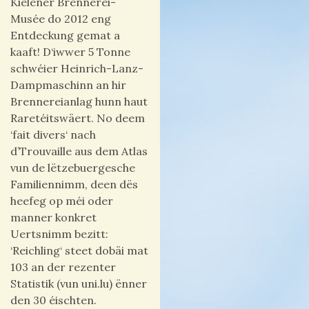
Kielener Brennerei-
Musée do 2012 eng
Entdeckung gemat a
kaaft! D‘iwwer 5 Tonne
schwéier Heinrich-Lanz-
Dampmaschinn an hir
Brennereianlag hunn haut
Raretéitswäert. No deem
‘fait divers‘ nach
d’Trouvaille aus dem Atlas
vun de lëtzebuergesche
Familiennimm, deen dës
heefeg op méi oder
manner konkret
Uertsnimm bezitt:
‘Reichling‘ steet dobäi mat
103 an der rezenter
Statistik (vun uni.lu) ënner
den 30 éischten.