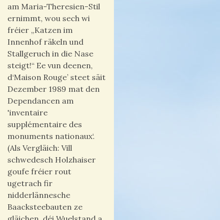
am Maria-Theresien-Stil
ernimmt, wou sech wi
fréier „Katzen im
Innenhof räkeln und
Stallgeruch in die Nase
steigt!“ Ee vun deenen,
d‘Maison Rouge’ steet säit
Dezember 1989 mat den
Dependancen am
'inventaire
supplémentaire des
monuments nationaux‘.
(Als Vergläich: Vill
schwedesch Holzhaiser
goufe fréier rout
ugetrach fir
nidderlännesche
Baacksteebauten ze
gläichen, déi Wuelstand a