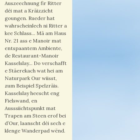
Auszeechnung fir Ritter
déi mat a Kräizzicht
goungen. Rueder hat
wahrscheinlech ni Ritter a
kee Schlass... Mä am Haus
Nr. 21 ass e Manoir mat
entspaantem Ambiente,
de Restaurant-Manoir
Kasselslay... Do verschafft
e Stäerekach wat hei am
Naturpark Our wiisst,
zum Beispiel Spelzräis.
Kasselslay heescht eng
Fielswand, en
Ausssiichtspunkt mat
Trapen am Steen erof bei
d’Our, laanscht déi sech e
klenge Wanderpad wënd.