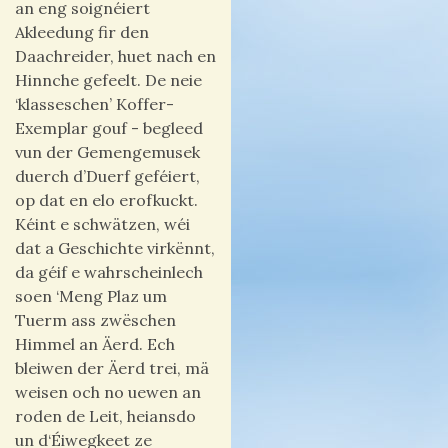
an eng soignéiert
Akleedung fir den
Daachreider, huet nach en
Hinnche gefeelt. De neie
‘klasseschen’ Koffer-
Exemplar gouf - begleed
vun der Gemengemusek
duerch d’Duerf geféiert,
op dat en elo erofkuckt.
Kéint e schwätzen, wéi
dat a Geschichte virkënnt,
da géif e wahrscheinlech
soen ‘Meng Plaz um
Tuerm ass zwëschen
Himmel an Äerd. Ech
bleiwen der Äerd trei, mä
weisen och no uewen an
roden de Leit, heiansdo
un d‘Éiwegkeet ze