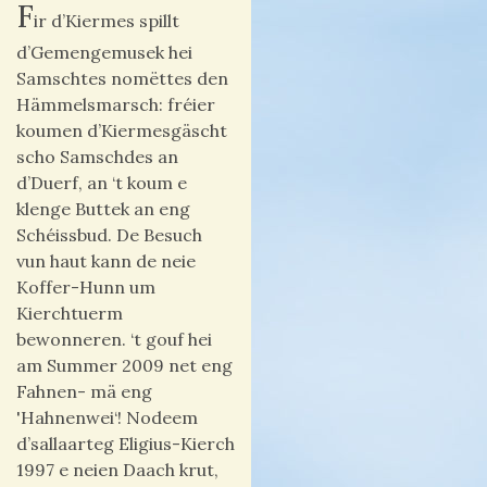
F
ir d’Kiermes spillt
d’Gemengemusek hei
Samschtes nomëttes den
Hämmelsmarsch: fréier
koumen d’Kiermesgäscht
scho Samschdes an
d’Duerf, an ‘t koum e
klenge Buttek an eng
Schéissbud. De Besuch
vun haut kann de neie
Koffer-Hunn um
Kierchtuerm
bewonneren. ‘t gouf hei
am Summer 2009 net eng
Fahnen- mä eng
'Hahnenwei‘! Nodeem
d’sallaarteg Eligius-Kierch
1997 e neien Daach krut,