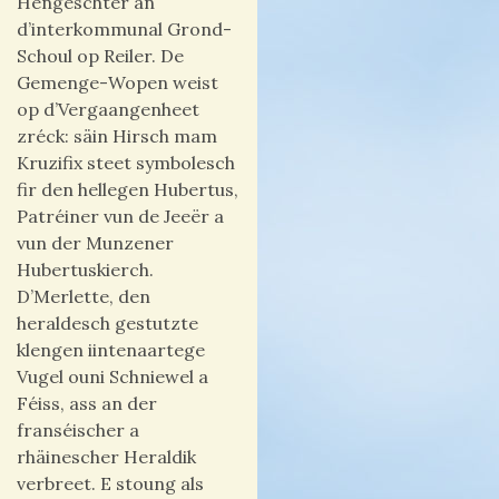
Hengeschter an
d’interkommunal Grond-
Schoul op Reiler. De
Gemenge-Wopen weist
op d’Vergaangenheet
zréck: säin Hirsch mam
Kruzifix steet symbolesch
fir den hellegen Hubertus,
Patréiner vun de Jeeër a
vun der Munzener
Hubertuskierch.
D’Merlette, den
heraldesch gestutzte
klengen iintenaartege
Vugel ouni Schniewel a
Féiss, ass an der
franséischer a
rhäinescher Heraldik
verbreet. E stoung als