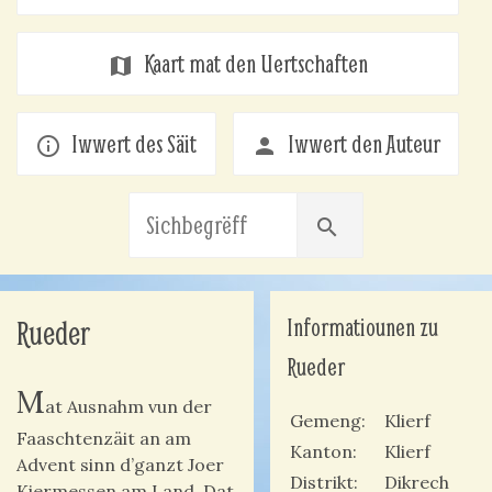
Kaart mat den Uertschaften
map
Iwwert des Säit
Iwwert den Auteur
info_outline
person
search
Informatiounen zu
Rueder
Rueder
M
at Ausnahm vun der
Gemeng
Klierf
Faaschtenzäit an am
Kanton
Klierf
Advent sinn d’ganzt Joer
Distrikt
Dikrech
Kiermessen am Land. Dat