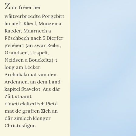
Z
um fréier hei
wäitverbreedte Porgebitt
hu nieft Klierf, Munzen a
Rueder, Maarnech a
Fëschbech nach 5 Dierfer
gehéiert (an zwar Reiler,
Grandsen, Urspelt,
Neidsen a Bouckeltz) ‘t
loug am Lécker
Archidiakonat vun den
Ardennen, an dem Land­
kapitel Stavelot. Aus där
Zäit staamt
d’mëttelalterléch Pietà
mat de graffen Zich an
där zimlech klenger
Christusfigur.