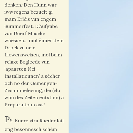
denken.‘ Den Hunn war
iwwregens bezuelt gi
mam Erléis vun engem
Summerfest. D’Aufgabe
vun Duerf Museke
wuessen... mol ënner dem
Drock vu neie
Liewensweisen, mol beim
relaxe Begleede vun
‘apaarten Nei -
Installatiounen’ a sécher
och no der Gemengen-
Zesummeleeung, déi (elo
wou dës Zeilen entstinn) a
Preparatioun ass!
P
S. Kuerz viru Rueder läit
eng besonnesch schéin