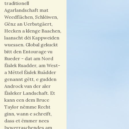
traditionell
Agarlandschaft mat
Weedflächen, Schléiwen,
Gënz an Uerbstgäert,
Hecken a klenge Baachen,
laanscht déi Kappweiden
wuessen. Global gekuckt
bitt den Entourage vu
Rueder - dat am Nord
Éislek Ruadder, am West-
a Mëttel Éislek Ruädder
genannt gëtt, e gudden
Androck vun der aler
Éisleker Landschaft. Et
kann een dem Bruce
Taylor nëmme Recht
ginn, wann e schreift,
dass et ëmmer nees
Iwwerraschendes am