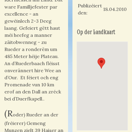
Publizéiert
ware Familljefester par
18.04.2010
den
excellence - an
gewéinlech 2-3 Deeg
laang. Gefeiert gëtt haut
Op der Landkaart
méi heefeg a manner
zäitobwenneg - zu
Rueder a ronderëm um
485 Meter héije Plateau.
An d’Ruederbaach fléisst
onverännert hire Wee an
d’Our. Et féiert och eng
Promenade vun 10 km
erof an den Dall an zréck
bei d’Duerfkapell..
(R
oder) Rueder an der
(fréierer) Gemeng
Munzen zielt 39 Haiser an