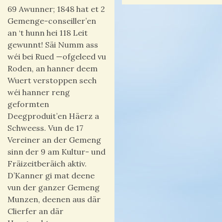
69 Awunner; 1848 hat et 2
Gemenge-conseiller’en
an ‘t hunn hei 118 Leit
gewunnt! Säi Numm ass
wéi bei Rued —ofgeleed vu
Roden, an hanner deem
Wuert verstoppen sech
wéi hanner reng
geformten
Deegproduit’en Häerz a
Schweess. Vun de 17
Vereiner an der Gemeng
sinn der 9 am Kultur- und
Fräizeitberäich aktiv.
D’Kanner gi mat deene
vun der ganzer Gemeng
Munzen, deenen aus där
Clierfer an där