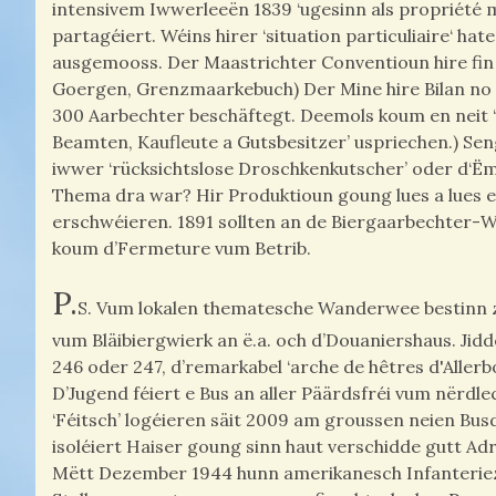
intensivem Iwwerleeën 1839 ‘ugesinn als propriété
partagéiert. Wéins hirer ‘situation particuliaire‘ h
ausgemooss. Der Maastrichter Conventioun hire fin 
Goergen, Grenzmaarkebuch) Der Mine hire Bilan no 55 
300 Aarbechter beschäftegt. Deemols koum en neit ‘
Beamten, Kaufleute a Gutsbesitzer’ uspriechen.) Seng
iwwer ‘rücksichtslose Droschkenkutscher’ oder d‘Ë
Thema dra war? Hir Produktioun goung lues a lues 
erschwéieren. 1891 sollten an de Biergaarbechter
koum d’Fermeture vum Betrib.
P.
S. Vum lokalen thematesche Wanderwee bestinn z
vum Bläibiergwierk an ë.a. och d’Douaniershaus. Ji
246 oder 247, d’remarkabel ‘arche de hêtres d'Allerb
D’Jugend féiert e Bus an aller Päärdsfréi vum nërdle
‘Féitsch’ logéieren säit 2009 am groussen neien Busd
isoléiert Haiser goung sinn haut verschidde gutt Ad
Mëtt Dezember 1944 hunn amerikanesch Infanteriez