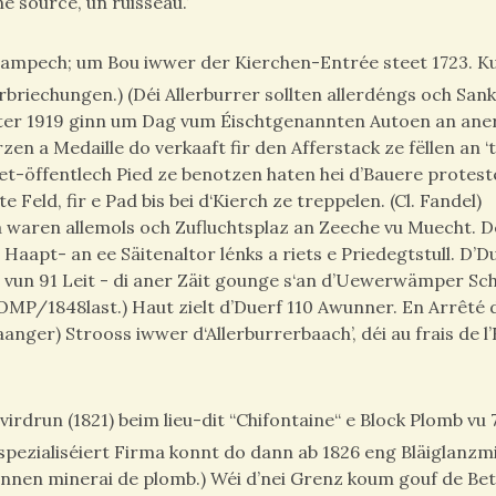
e source, un ruisseau.’
rwampech; um Bou iwwer der Kierchen-Entrée steet 1723. K
iechungen.) (Déi Allerburrer sollten allerdéngs och Sank
Zanter 1919 ginn um Dag vum Éischtgenannten Autoen an ane
zen a Medaille do verkaaft fir den Afferstack ze fëllen an ‘
net-öffentlech Pied ze benotzen haten hei d’Bauere protesté
eld, fir e Pad bis bei d‘Kierch ze treppelen. (Cl. Fandel)
n a waren allemols och Zufluchtsplaz an Zeeche vu Muecht. 
aapt- an ee Säitenaltor lénks a riets e Priedegtstull. D’D
vun 91 Leit - di aner Zäit gounge s‘an d’Uewerwämper Sch
MP/1848last.) Haut zielt d’Duerf 110 Awunner. En Arrêté 
nger) Strooss iwwer d‘Allerburrerbaach’, déi au frais de l’
irdrun (1821) beim lieu-dit “Chifontaine“ e Block Plomb vu
g spezialiséiert Firma konnt do dann ab 1826 eng Bläiglanzm
onnen minerai de plomb.) Wéi d’nei Grenz koum gouf de Bet