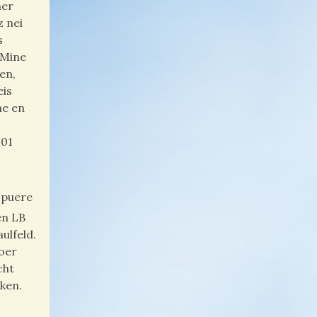
ner
z nei
s
’Mine
en,
eis
ne en
901
Spuere
en LB
ulfeld.
noer
cht
ken.