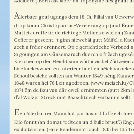
Adalbero.) Born ass kloer en ‘toponyme désignant un
A
llerbuer gouf ugangs dem 18. Jh. Filial vun Uewe
drop koum Christophorus-Veréierung op (mat Ënnerbr
Matteis uruffe fir de richtege Métier ze wielen.) 
Gefierer geseent. ‘t ginn niewebäi gutt Mäifel, a Käer
sech u fréier erënnert. Op e geriichtleche Verbued 
Si goungen am Gänsemarsch duerch e frësch ugeséite F
Kierchen op der Héicht sinn wäithi visibel Zäitzeie
hire kuckeswäerten Interieur huet en héichbarocken H
Schoul besiche sollten am Wanter 1849 néng Kanner 
1848 waren hei 76 Leit agedroen. (www.meisch.lu/CO
1871 ëm de Bau vun där ewell ernimmten (gutt 2km laa
d’al Wolzer Streck mat Baaschtnech verbanne sollt.
E
en Allerburrer Mann hat par hasard foffzech Joer v
Kilo fonnt (an domat “e Steen un d’Rulle bruet”.) En
exploitéieren. (Hire Rendement louch 1835 bei 135 T