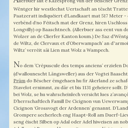
llerbuer läit e Kazesprong vun der belscher Gre
Wëntger hir westlechst Uertschaft an tëscht Trat
Paatzeratt indiquéiert d‘Landkaart mat 517 Meter -
verbënd d‘no Féitsch mat der Grenz, hiren Uschloss u
Longvilly) op Baaschtnech. (Allerbuer ass eent vun 
Wolzer an de Clierfer Kanton koum.) De Saz d’Wënt
de Wiltz, de Clervaux et d’Oberwampach’ an d’‘armoir
Wiltz’ verréit säi Lien mat Wolz a Wampech.
N
o dem ’Crépuscule des temps anciens’ erzielen 
(d’wallounescht Längsweller) aus der Vogtei Baasc
Prüm
do Bëscher ëmgehaen hu fir Akerland ze scha
Stavelot ernimmt, zu där et bis 1131 geheiere sollt. 
bei Wolz, se hu wahrscheinlech versicht lues z’avançé
D’herrschaftlech Famill De Cicignon vun Uewerwampe
Cicignon ‘Grossvogt der Ardennen’ genannt. D’Lan
Grompere secherlech eng Haapt-Roll am Duerf-Liew
seng éischt Silben op Adal oder Adel hiweisen an nob