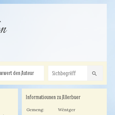
en
wwert den Auteur
search
Informatiounen zu Allerbuer
Gemeng
Wëntger