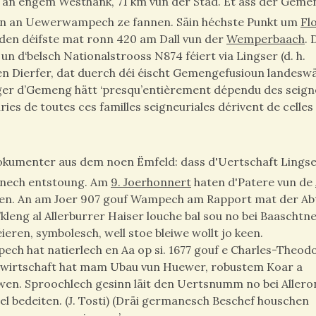
nz an engem Westhank, 71 km vun der Stad. Et ass der Geme
ten an Uewerwampech ze fannen. Säin héchste Punkt um
Fl
 den déifste mat ronn 420 am Dall vun der
Wemperbaach
. 
n d‘belsch Nationalstrooss N874 féiert via Lingser (d. h.
den Dierfer, dat duerch déi éischt Gemengefusioun landesw
ger d’Gemeng hätt ‘presqu’entièrement dépendu des seign
ies de toutes ces familles seigneuriales dérivent de celles
Dokumenter aus dem noen Ëmfeld: dass d'Uertschaft Lingse
htnech entstoung. Am
9. Joerhonnert
haten d'Patere vun de
fen. An am Joer 907 gouf Wampech am Rapport mat der Ab
D’kleng al Allerburrer Haiser louche bal sou no bei Baaschtn
ieren, symbolesch, well stoe bleiwe wollt jo keen.
ch hat natierlech en Aa op si. 1677 gouf e Charles-Theod
dwirtschaft hat mam Ubau vun Huewer, robustem Koar a
en. Sproochlech gesinn läit den Uertsnumm no bei Aller
el bedeiten. (J. Tosti) (Dräi germanesch Beschef houschen