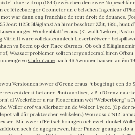
 mixte’ a kuerz drop (1843) zwëschen den zwee Nopeschlän
aten ee lëtzebuerger Geometer an e belschen Ingenieur d‘Pla
mot war dann eng franchise de tout droit de douanes. (Jo
Joer: 1125t Bläiglanz! An hirer beschter Zäit, 1881, huet d
Luxemburger Wochenblatt’ eraus. (Et wollt ‘Lehrer, Pastor
 Viirléift ware vollekstëmmlech Lieserbréiwer - beispillsw
mhaen vu Beem op der Place d’Armes. Ob och d’Bläiglanzmi
erof, Waasserproblemer sollten iergendeemol hiren Ofbau
-Wunnenge vu
Chifontaine
nach 46 Awunner hausen an ëm 1
wou Versiounen iwwer d’Grenz eraus. ‘t begéingt een do 
ddereen entdeckt hei aner Photomotiver, z.B. d’Grenzmaark
orn’, al Weekräizer a rar Flouernimm wéi “Weiberbierg” a Fa
che Weiler erof via Allerbuer an de Wolzer Lycée. (Op der 
epot vill där praktescher Vehikelen.) Wou soss d‘N12 laans
ressen. Mä iwwer d’Féitsch houngen och ewell donkel Wolle
aldoten sech do agegruewen, hirer Panzer goungen do a