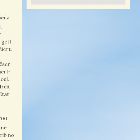
uerz
t
r
t gëtt
iert.
Dëser
uerf-
oul.
dréit
Etat
 700
ine
rib no