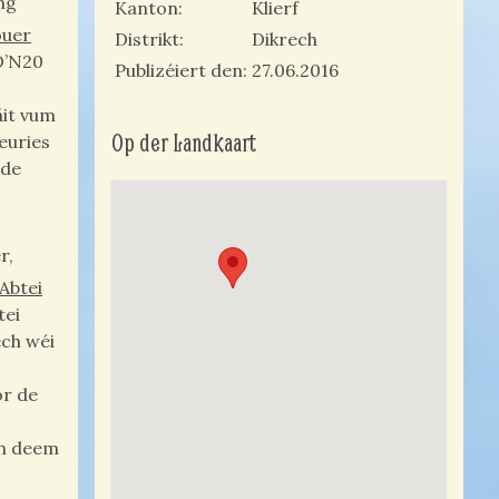
ng
Kanton
Klierf
ouer
Distrikt
Dikrech
D’N20
Publizéiert den
27.06.2016
äit vum
Op der Landkaart
euries
 de
r,
Abtei
tei
ech wéi
or de
on deem