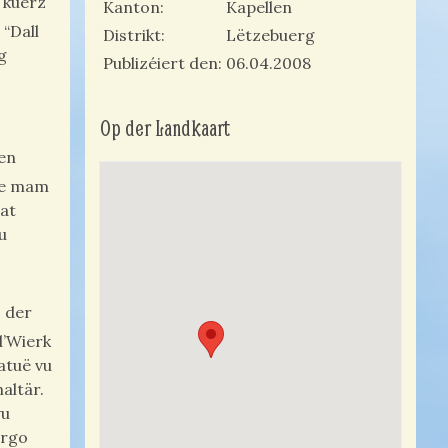
 kuerz
Kanton
Kapellen
 “Dall
Distrikt
Lëtzebuerg
g
Publizéiert den
06.04.2008
Op der Landkaart
ren
rée mam
mat
u
s der
d’Wierk
atuë vu
altär.
vu
irgo