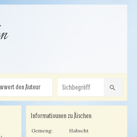
en
wwert den Auteur
search
Informatiounen zu Äischen
Gemeng
Habscht