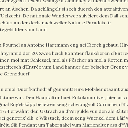
e Grenzgebitt tëscht Sélange a Clemency. Si mécht zweemol
 an Äischen. Da schlängelt si sech duerch den attraktiven
 d’Uelzecht. De nationale Wanderwee suivéiert dem Dall sen
chätz an der deels nach wëller Natur e Paradäis fir
utzgebidder vum Land.
Jean Fournel an Antoine Hartmann eng nei Kierch gebaut. Hi
chpyramid der 20. Zwee héich Ronntier flankéieren d’Ent
iner, mol mat Schlëssel, mol als Fëscher an mol a Ketten 
estéitesch d’Entrée vum Land hanner der belscher Grenz v
n e Grenzduerf.
nn emol ‘Duerfkathedral’ genannt! Hire Mobilier staamt au
ntstane war. Den Haaptaltor huet Rokokomotiver, hien ass 
ginal Engelskäpp beliewen seng schwongvoll Corniche; d’St
u 1774 erwähnt den Ustrach an d’Vergulde vun den ale Säiten
Dei genetrix’ d.h. e Wäistack, deem seng Wuerzel dem Läif 
réit. Säi Pendant um Tabernakel vum Marienaltor ass d’“V