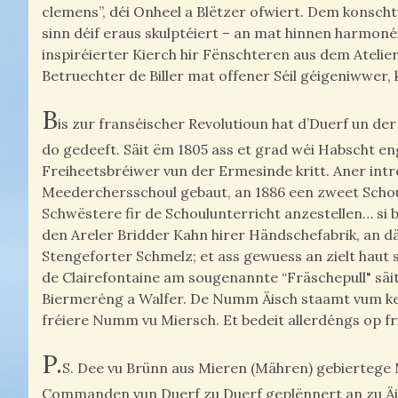
clemens”, déi Onheel a Blëtzer ofwiert. Dem konschtv
sinn déif eraus skulptéiert – an mat hinnen harmon
inspiréierter Kierch hir Fënschteren aus dem Atelie
Betruechter de Biller mat offener Séil géigeniwwer,
B
is zur franséischer Revolutioun hat d’Duerf un de
do gedeeft. Säit ëm 1805 ass et grad wéi Habscht e
Freiheetsbréiwer vun der Ermesinde kritt. Aner int
Meederchersschoul gebaut, an 1886 een zweet Schou
Schwëstere fir de Schoulunterricht anzestellen… si
den Areler Bridder Kahn hirer Händschefabrik, an dä
Stengeforter Schmelz; et ass gewuess an zielt haut 
de Clairefontaine am sougenannte “Fräschepull" säi
Biermeréng a Walfer. De Numm Äisch staamt vum kelt
fréiere Numm vu Miersch. Et bedeit allerdéngs op fr
P.
S. Dee vu Brünn aus Mieren (Mähren) gebiertege M
Commanden vun Duerf zu Duerf geplënnert an zu Äis