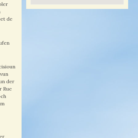
oler
h
eet de
oufen
cisioun
 vun
vun der
r Rue
och
em
er