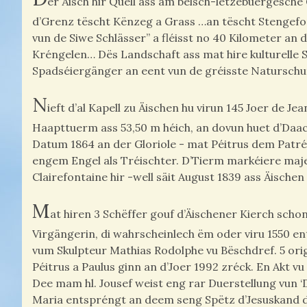
er Äisch hir Quell ass am belsch-lëtzebuergesch
d’Grenz tëscht Kënzeg a Grass …an tëscht Stengefort
vun de Siwe Schlässer” a fléisst no 40 Kilometer an
Kréngelen… Dës Landschaft ass mat hire kulturelle S
Spadséiergänger an eent vun de gréisste Natursch
N
ieft d’al Kapell zu Äischen hu virun 145 Joer de 
Haapttuerm ass 53,50 m héich, an dovun huet d’Daa
Datum 1864 an der Gloriole - mat Péitrus dem Patré
engem Engel als Tréischter. D’Tierm markéiere maj
Clairefontaine hir -well säit August 1839 ass Äische
M
at hiren 3 Schëffer gouf d’Äischener Kierch scho
Virgängerin, di wahrscheinlech ëm oder viru 1550 e
vum Skulpteur Mathias Rodolphe vu Bëschdref. 5 ori
Péitrus a Paulus ginn an d’Joer 1992 zréck. En Akt v
Dee mam hl. Jousef weist eng rar Duerstellung vun ‘
Maria entspréngt an deem seng Spëtz d’Jesuskand d