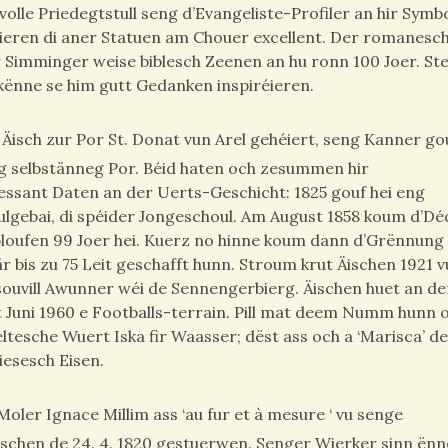
olle Priedegtstull seng d’Evangeliste-Profiler an hir Symb
éieren di aner Statuen am Chouer excellent. Der romanesc
r Simminger weise biblesch Zeenen an hu ronn 100 Joer. St
 kënne se him gutt Gedanken inspiréieren.
r Äisch zur Por St. Donat vun Arel gehéiert, seng Kanner g
ng selbstänneg Por. Béid haten och zesummen hir
ressant Daten an der Uerts-Geschicht: 1825 gouf hei eng
lgebai, di spéider Jongeschoul. Am August 1858 koum d’Dé
 bloufen 99 Joer hei. Kuerz no hinne koum dann d’Grënnung
r bis zu 75 Leit geschafft hunn. Stroum krut Äischen 1921 
souvill Awunner wéi de Sennengerbierg. Äischen huet an de
t Juni 1960 e Footballs-terrain. Pill mat deem Numm hunn 
esche Wuert Iska fir Waasser; dëst ass och a ‘Marisca’ d
iesesch Eisen.
oler Ignace Millim ass ‘au fur et à mesure ‘ vu senge
chen de 24. 4. 1820 gestuerwen. Senger Wierker sinn ënn