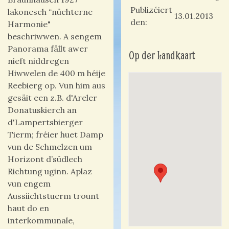
Publizéiert
lakonesch “nüchterne
13.01.2013
den
Harmonie"
beschriwwen. A sengem
Panorama fällt awer
Op der Landkaart
nieft niddregen
Hiwwelen de 400 m héije
Reebierg op. Vun him aus
gesäit een z.B. d'Areler
Donatuskierch an
d'Lampertsbierger
Tierm; fréier huet Damp
vun de Schmelzen um
Horizont d’südlech
Richtung uginn. Aplaz
vun engem
Aussiichtstuerm trount
haut do en
interkommunale,