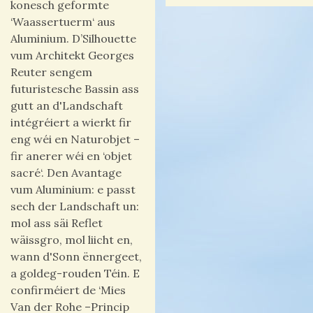
konesch geformte
‘Waassertuerm‘ aus
Aluminium. D’Silhouette
vum Architekt Georges
Reuter sengem
futuristesche Bassin ass
gutt an d'Landschaft
intégréiert a wierkt fir
eng wéi en Naturobjet –
fir anerer wéi en ‘objet
sacré‘. Den Avantage
vum Aluminium: e passt
sech der Landschaft un:
mol ass säi Reflet
wäissgro, mol liicht en,
wann d'Sonn ënnergeet,
a goldeg-rouden Téin. E
confirméiert de ‘Mies
Van der Rohe –Princip