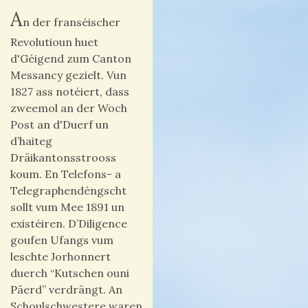
A
n der franséischer
Revolutioun huet
d'Géigend zum Canton
Messancy gezielt. Vun
1827 ass notéiert, dass
zweemol an der Woch
Post an d'Duerf un
d’haiteg
Dräikantonsstrooss
koum. En Telefons- a
Telegraphendéngscht
sollt vum Mee 1891 un
existéiren. D’Diligence
goufen Ufangs vum
leschte Jorhonnert
duerch “Kutschen ouni
Päerd” verdrängt. An
Schoulschwestere waren