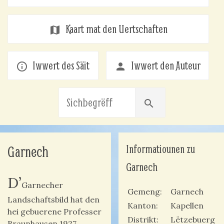
Kaart mat den Uertschaften
map
Iwwert des Säit
Iwwert den Auteur
info_outline
person
search
Informatiounen zu
Garnech
Garnech
D’
Garnecher
Gemeng
Garnech
Landschaftsbild hat den
Kanton
Kapellen
hei gebuerene Professer
Distrikt
Lëtzebuerg
Braunhausen 1927