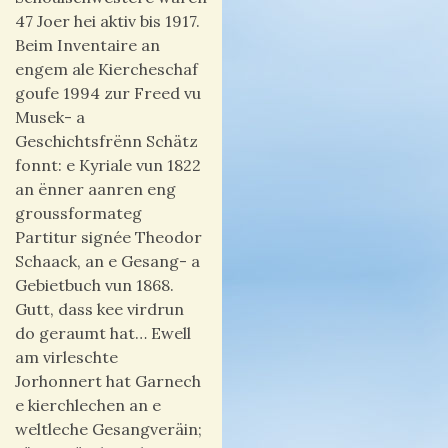
47 Joer hei aktiv bis 1917.
Beim Inventaire an
engem ale Kiercheschaf
goufe 1994 zur Freed vu
Musek- a
Geschichtsfrënn Schätz
fonnt: e Kyriale vun 1822
an ënner aanren eng
groussformateg
Partitur signée Theodor
Schaack, an e Gesang- a
Gebietbuch vun 1868.
Gutt, dass kee virdrun
do geraumt hat… Ewell
am virleschte
Jorhonnert hat Garnech
e kierchlechen an e
weltleche Gesangveräin;