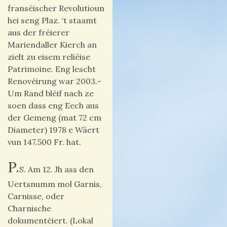
franséischer Revolutioun
hei seng Plaz. ‘t staamt
aus der fréierer
Mariendaller Kierch an
zielt zu eisem reliéise
Patrimoine. Eng lescht
Renovéirung war 2003.-
Um Rand bléif nach ze
soen dass eng Eech aus
der Gemeng (mat 72 cm
Diameter) 1978 e Wäert
vun 147.500 Fr. hat.
P.
S. Am 12. Jh ass den
Uertsnumm mol
Garnis,
Carnisse, oder
Charnische
dokumentéiert. (Lokal