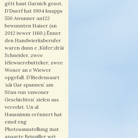
gëtt haut Garnich gesot.
D’
Duerf hat 1904 knapps
550 Awunner an122
bewunnten Haiser (an
2012 iwwer 1160.) Ënner
den Handwierksberufer
waren dunn e ‚Küfer‘,dräi
Schneider, zwee
Iëlewuerebutteker, zwee
Woner an e Wiewer
opgefall.
D’Riedensaart
‘säi Gar spannen’ am
Sënn vun ‘onwouer
Geschichten’ zielen ass
vereelst. Un al
Hausnimm erënnert hat
emol eng
Photosausstellung mat
apaarte Beispiller wéi