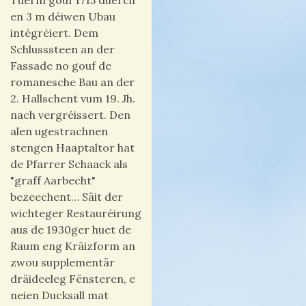
Tuerm gouf 1715 duerch
en 3 m déiwen Ubau
intégréiert. Dem
Schlusssteen an der
Fassade no gouf de
romanesche Bau an der
2. Hallschent vum 19. Jh.
nach vergréissert. Den
alen ugestrachnen
stengen Haaptaltor hat
de Pfarrer Schaack als
"graff Aarbecht"
bezeechent… Säit der
wichteger Restauréirung
aus de 1930ger huet de
Raum eng Kräizform an
zwou supplementär
dräideeleg Fënsteren, e
neien Ducksall mat