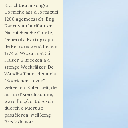
Kierchtuerm senger
Corniche ass d'Joreszuel
1200 agemeesselt! Eng
Kaart vum berühmten
éisträichesche Comte,
Generol a Kartograph
de Ferraris weist hei ëm
1774 al Weeër mat 35
Haiser, 5 Brécken a 4
stenge Weekräizer. De
Wandhaff huet deemols
"Koericher Heyde"
geheesch. Koler Leit, déi
hir an d'Kierch koume,
ware forçéiert d'Äisch
duerch e Fuert ze
passéieren, well keng
Bréck do war.