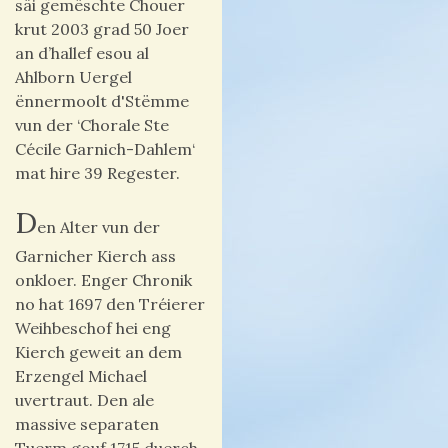
säi gemëschte Chouer
krut 2003 grad 50 Joer
an d’hallef esou al
Ahlborn Uergel
ënnermoolt d'Stëmme
vun der ‘Chorale Ste
Cécile Garnich-Dahlem‘
mat hire 39 Regester.
D
en Alter vun der
Garnicher Kierch ass
onkloer. Enger Chronik
no hat 1697 den Tréierer
Weihbeschof hei eng
Kierch geweit an dem
Erzengel Michael
uvertraut. Den ale
massive separaten