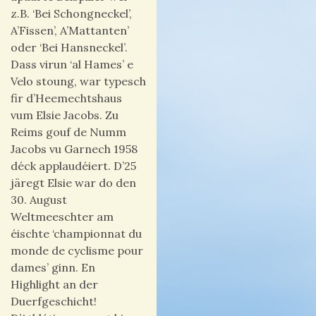
z.B. ‘Bei Schongneckel’,
A’Fissen’, A’Mattanten’
oder ‘Bei Hansneckel’.
Dass virun ‘al Hames’ e
Velo stoung, war typesch
fir d’Heemechtshaus
vum Elsie Jacobs. Zu
Reims gouf de Numm
Jacobs vu Garnech 1958
déck applaudéiert. D’25
järegt Elsie war do den
30. August
Weltmeeschter am
éischte ‘championnat du
monde de cyclisme pour
dames’ ginn. En
Highlight an der
Duerfgeschicht!