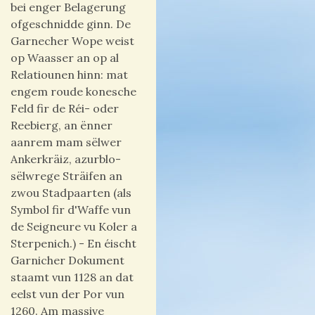
bei enger Belagerung
ofgeschnidde ginn. De
Garnecher Wope weist
op Waasser an op al
Relatiounen hinn: mat
engem roude konesche
Feld fir de Réi- oder
Reebierg, an ënner
aanrem mam sëlwer
Ankerkräiz, azurblo-
sëlwrege Sträifen an
zwou Stadpaarten (als
Symbol fir d'Waffe vun
de Seigneure vu Koler a
Sterpenich.) - En éischt
Garnicher Dokument
staamt vun 1128 an dat
eelst vun der Por vun
1260. Am massive