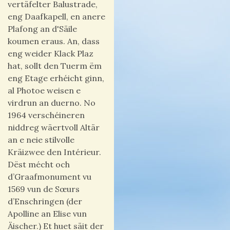
vertäfelter Balustrade,
eng Daafkapell, en anere
Plafong an d'Säile
koumen eraus. An, dass
eng weider Klack Plaz
hat, sollt den Tuerm ëm
eng Etage erhéicht ginn,
al Photoe weisen e
virdrun an duerno. No
1964 verschéineren
niddreg wäertvoll Altär
an e neie stilvolle
Kräizwee den Intérieur.
Dëst mécht och
d’Graafmonument vu
1569 vun de Sœurs
d’Enschringen (der
Apolline an Elise vun
Äischer.) Et huet säit der