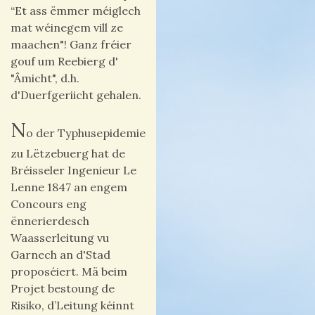
“Et ass ëmmer méiglech
mat wéinegem vill ze
maachen"! Ganz fréier
gouf um Reebierg d'
"Âmicht", d.h.
d'Duerfgeriicht gehalen.
N
o der Typhusepidemie
zu Lëtzebuerg hat de
Bréisseler Ingenieur Le
Lenne 1847 an engem
Concours eng
ënnerierdesch
Waasserleitung vu
Garnech an d'Stad
proposéiert. Mä beim
Projet bestoung de
Risiko, d’Leitung kéinnt