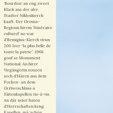
‘Bourdon‘ an eng zweet
Klack aus der aler
Stadter Nikloskierch
kaaft. Der Grouss-
Regioun hirem ‘Itinéraire
culturel’ no war
d’Remigius-Kierch virun
200 Joer “la plus belle de
toute la patrie”. 1968
gouf se Monument
National. An hirer
Virgängerin souzen
sech d‘Hären aus dem
Focken- an dem
Gréiweschlass a
Säitenkapellen vis-à-vis.
An där neier haten
d‘Herrschaften keng
Kapellen, mä ‘schön