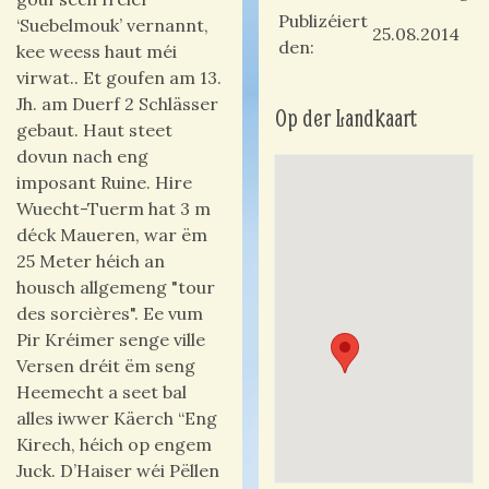
Publizéiert
‘Suebelmouk’ vernannt,
25.08.2014
den
kee weess haut méi
virwat.. Et goufen am 13.
Jh. am Duerf 2 Schlässer
Op der Landkaart
gebaut. Haut steet
dovun nach eng
imposant Ruine. Hire
Wuecht-Tuerm hat 3 m
déck Maueren, war ëm
25 Meter héich an
housch allgemeng "tour
des sorcières". Ee vum
Pir Kréimer senge ville
Versen dréit ëm seng
Heemecht a seet bal
alles iwwer Käerch “Eng
Kirech, héich op engem
Juck. D’Haiser wéi Pëllen