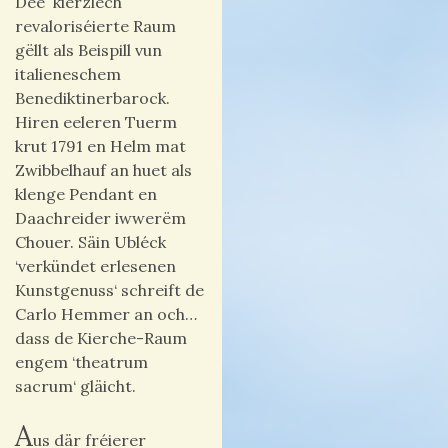
Dee kierzlech
revaloriséierte Raum
gëllt als Beispill vun
italieneschem
Benediktinerbarock.
Hiren eeleren Tuerm
krut 1791 en Helm mat
Zwibbelhauf an huet als
klenge Pendant en
Daachreider iwwerëm
Chouer. Säin Ubléck
‘verkündet erlesenen
Kunstgenuss‘ schreift de
Carlo Hemmer an och…
dass de Kierche-Raum
engem ‘theatrum
sacrum‘ gläicht.
A
us där fréierer