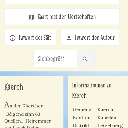
Kaart mat den Uertschaften
map
Iwwert des Säit
Iwwert den Auteur
info_outline
person
search
Informatiounen zu
Käerch
Käerch
A
n der Käercher
Gemeng
Käerch
Géigend sinn 63
Kanton
Kapellen
Quellen… Heirëmmer
Distrikt
Lëtzebuerg
gouf sech fréier