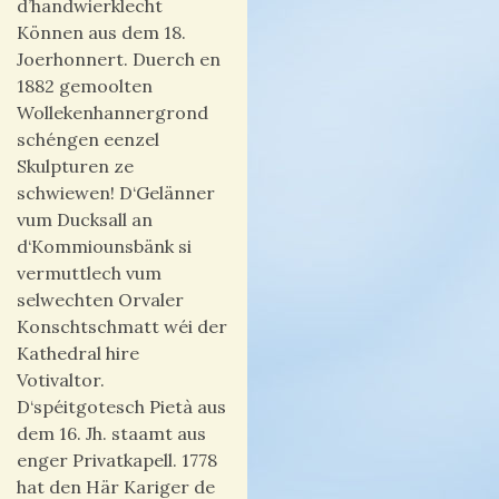
d’handwierklecht
Können aus dem 18.
Joerhonnert. Duerch en
1882 gemoolten
Wollekenhannergrond
schéngen eenzel
Skulpturen ze
schwiewen! D‘Gelänner
vum Ducksall an
d‘Kommiounsbänk si
vermuttlech vum
selwechten Orvaler
Konschtschmatt wéi der
Kathedral hire
Votivaltor.
D‘spéitgotesch Pietà aus
dem 16. Jh. staamt aus
enger Privatkapell. 1778
hat den Här Kariger de