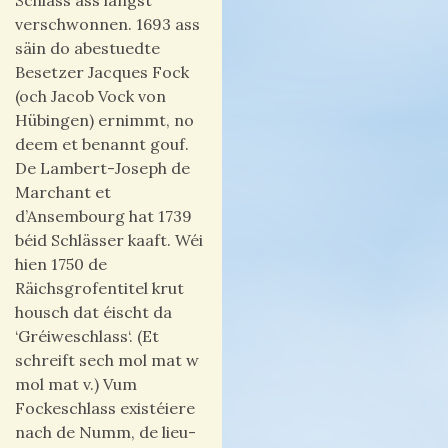
Schlass ass längst
verschwonnen. 1693 ass
säin do abestuedte
Besetzer Jacques Fock
(och Jacob Vock von
Hübingen) ernimmt, no
deem et benannt gouf.
De Lambert-Joseph de
Marchant et
d’Ansembourg hat 1739
béid Schlässer kaaft. Wéi
hien 1750 de
Räichsgrofentitel krut
housch dat éischt da
‘Gréiweschlass‘. (Et
schreift sech mol mat w
mol mat v.) Vum
Fockeschlass existéiere
nach de Numm, de lieu-