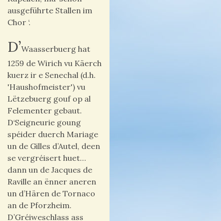
ausgeführte Stallen im
Chor ‘.
D’
Waasserbuerg hat
1259 de Wirich vu Käerch
kuerz ir e Senechal (d.h.
'Haushofmeister') vu
Lëtzebuerg gouf op al
Felementer gebaut.
D‘Seigneurie goung
spéider duerch Mariage
un de Gilles d’Autel, deen
se vergréisert huet…
dann un de Jacques de
Raville an ënner aneren
un d’Hären de Tornaco
an de Pforzheim.
D’Gréiweschlass ass