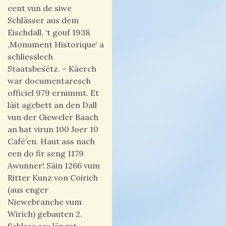
eent vun de siwe
Schlässer aus dem
Eischdall, ‘t gouf 1938
‚Monument Historique‘ a
schliesslech
Staatsbesëtz. – Käerch
war documentaresch
officiel 979 ernimmt. Et
läit agebett an den Dall
vun der Gieweler Baach
an hat virun 100 Joer 10
Café’en. Haut ass nach
een do fir seng 1179
Awunner! Säin 1266 vum
Ritter Kunz von Coirich
(aus enger
Niewebranche vum
Wirich) gebauten 2.