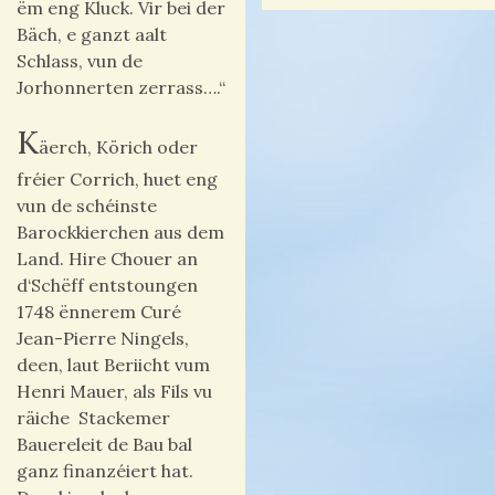
ëm eng Kluck. Vir bei der
Bäch, e ganzt aalt
Schlass, vun de
Jorhonnerten zerrass….“
K
äerch, Körich oder
fréier Corrich, huet eng
vun de schéinste
Barockkierchen aus dem
Land. Hire Chouer an
d‘Schëff entstoungen
1748 ënnerem Curé
Jean-Pierre Ningels,
deen, laut Beriicht vum
Henri Mauer, als Fils vu
räiche Stackemer
Bauereleit de Bau bal
ganz finanzéiert hat.