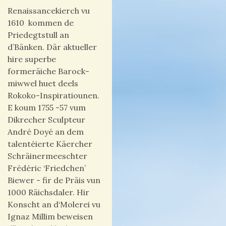
Renaissancekierch vu
1610 kommen de
Priedegtstull an
d’Bänken. Där aktueller
hire superbe
formeräiche Barock-
miwwel huet deels
Rokoko-Inspiratiounen.
E koum 1755 -57 vum
Dikrecher Sculpteur
André Doyé an dem
talentéierte Käercher
Schräinermeeschter
Frédéric ‘Friedchen’
Biewer - fir de Präis vun
1000 Räichsdaler. Hir
Konscht an d‘Molerei vu
Ignaz Millim beweisen