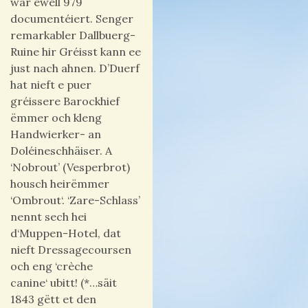
war ewell 979
documentéiert. Senger
remarkabler Dallbuerg-
Ruine hir Gréisst kann ee
just nach ahnen. D’Duerf
hat nieft e puer
gréissere Barockhief
ëmmer och kleng
Handwierker- an
Doléineschhäiser. A
‘Nobrout’ (Vesperbrot)
housch heirëmmer
‘Ombrout‘. ‘Zare-Schlass’
nennt sech hei
d‘Muppen-Hotel, dat
nieft Dressagecoursen
och eng ‘crèche
canine‘ ubitt! (*…säit
1843 gëtt et den