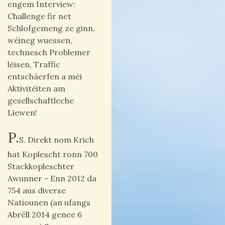
engem Interview:
Challenge fir net
Schlofgemeng ze ginn,
wéineg wuessen,
technesch Problemer
léisen, Traffic
entschäerfen a méi
Aktivitéiten am
gesellschaftleche
Liewen!
P.
S.
Direkt nom Krich
hat Koplescht ronn 700
Stackkopleschter
Awunner - Enn 2012 da
754 aus diverse
Natiounen (an ufangs
Abrëll 2014 genee 6