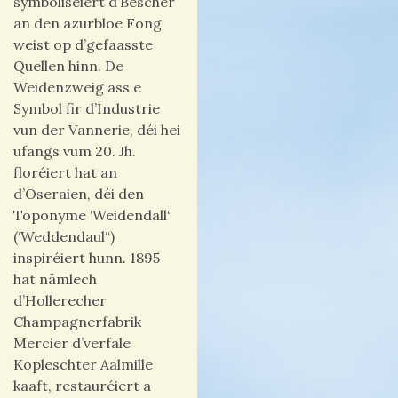
symboliséiert d’Bëscher
an den azurbloe Fong
weist op d’gefaasste
Quellen hinn. De
Weidenzweig ass e
Symbol fir d’Industrie
vun der Vannerie, déi hei
ufangs vum 20. Jh.
floréiert hat an
d’Oseraien, déi den
Toponyme ‘Weidendall‘
(
‘Weddendaul“)
inspiréiert hunn.
1895
hat nämlech
d’Hollerecher
Champagnerfabrik
Mercier d’verfale
Kopleschter Aalmille
kaaft, restauréiert a