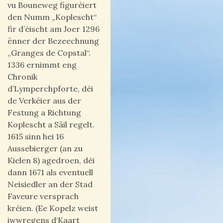
vu Bouneweg figuréiert
den Numm „Koplescht“
fir d’éischt am Joer 1296
ënner der Bezeechnung
„Granges de Copstal“.
1336 ernimmt eng
Chronik
d’Lymperchpforte, déi
de Verkéier aus der
Festung a Richtung
Koplescht a Säil regelt.
1615 sinn hei 16
Aussebierger (an zu
Kielen 8) agedroen, déi
dann 1671 als eventuell
Neisiedler an der Stad
Faveure versprach
kréien. (Ee Kopelz weist
iwwregens d‘Kaart