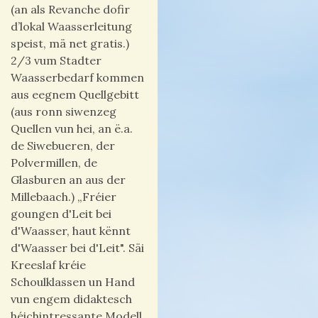
(an als Revanche dofir
d’lokal Waasserleitung
speist, mä net gratis.)
2/3 vum Stadter
Waasserbedarf kommen
aus eegnem Quellgebitt
(aus ronn siwenzeg
Quellen vun hei, an ë.a.
de Siwebueren, der
Polvermillen, de
Glasburen an aus der
Millebaach.) „Fréier
goungen d'Leit bei
d'Waasser, haut kënnt
d'Waasser bei d'Leit". Säi
Kreeslaf kréie
Schoulklassen un Hand
vun engem didaktesch
héichintressante Modell