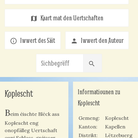
Kaart mat den Uertschaften
map
Iwwert des Säit
Iwwert den Auteur
info_outline
person
search
Informatiounen zu
Koplescht
Koplescht
B
eim éischte Bléck ass
Gemeng
Koplescht
Koplescht eng
Kanton
Kapellen
onopfälleg Uertschaft
Distrikt
Lëtzebuerg
ouni Schlass, gréisser