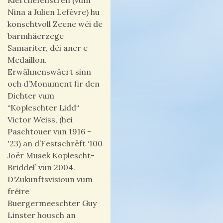
Kierchefënstren (vum
Nina a Julien Lefèvre) hu
konschtvoll Zeene wéi de
barmhäerzege
Samariter, déi aner e
Medaillon.
Erwähnenswäert sinn
och d’Monument fir den
Dichter vum
“Kopleschter Lidd“
Victor Weiss, (hei
Paschtouer vun 1916 -
'23) an d’Festschrëft ‘100
Joër Musek Koplescht-
Briddel’ vun 2004.
D‘Zukunftsvisioun vum
fréire
Buergermeeschter Guy
Linster housch an