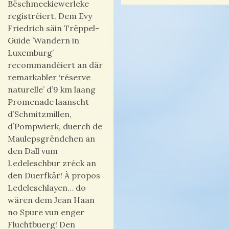
Bëschmeekiewerleke
registréiert.
Dem Evy
Friedrich säin Trëppel-
Guide ’Wandern in
Luxemburg’
recommandéiert an där
remarkabler ‘réserve
naturelle’ d’9 km laang
Promenade laanscht
d’Schmitzmillen,
d’Pompwierk, duerch de
Maulepsgrëndchen an
den Dall vum
Ledeleschbur zréck an
den Duerfkär! À propos
Ledeleschlayen… do
wären dem Jean Haan
no Spure vun enger
Fluchtbuerg!
Den