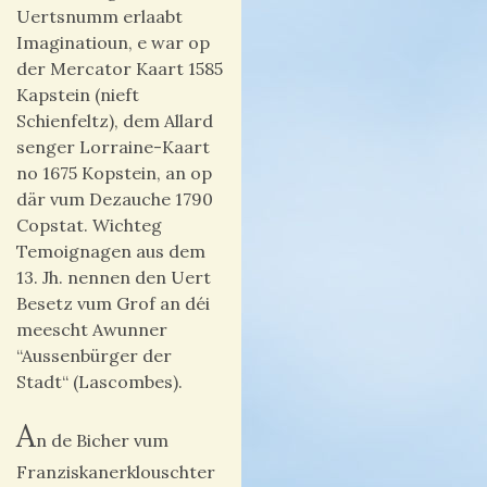
Uertsnumm erlaabt
Imaginatioun, e war op
der Mercator Kaart 1585
Kapstein (nieft
Schienfeltz)
,
dem Allard
senger Lorraine-Kaart
no 1675 Kopstein, an op
där vum Dezauche 1790
Copstat.
Wichteg
Temoignagen aus dem
13. Jh. nennen den Uert
Besetz vum Grof an déi
meescht Awunner
“Aussenbürger der
Stadt“ (Lascombes).
A
n de Bicher vum
Franziskanerklouschter