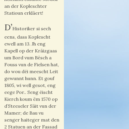
an der Kopleschter
Statioun erkläert!
D’
Historiker si sech
eens, dass Koplescht
ewell am 13. Jh eng
Kapell op der Kräizgaas
um Bord vum Bësch a
Fouss vun de Fielsen hat,
do wou déi meescht Leit
gewunnt hunn. Et gouf
1805, wi well gesot, eng
eege Por.. Seng éischt
Kierch koum ëm 1570 op
d’Steeseler Säit vun der
Mamer; de Bau vu
senger haiteger
mat den
2 Statuen an der Fassad