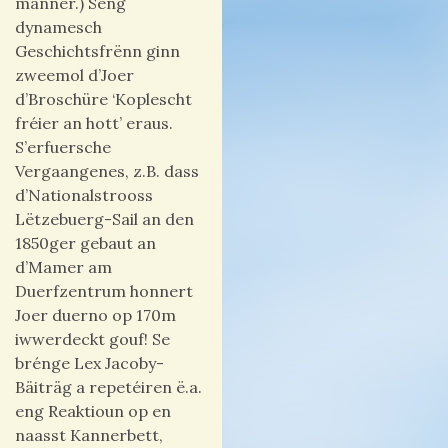
manner.) Seng
dynamesch
Geschichtsfrënn ginn
zweemol d’Joer
d’Broschüre ‘Koplescht
fréier an hott’ eraus.
S’
erfuersche
Vergaangenes, z.B. dass
d’Nationalstrooss
Lëtzebuerg-Sail an den
1850ger gebaut an
d’Mamer a
m
Duerfzentrum honnert
Joer duerno op 170m
iwwerdeckt gouf! Se
brénge Lex Jacoby-
Bäiträg a repetéiren ë.a.
eng Reaktioun op en
naasst Kannerbett,