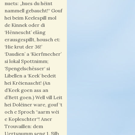
nuets: „hues du héint
nammell gebaucht!“ Gouf
hei beim Keelespill mol
de Kinnek oder di
‘Hënnescht’ eläng
erausgespillt, housch et:
‘Hie krut der 36!’
‘Daudien’ a ‘Kierfmecher’
si lokal Spottnimm;
‘Spengelschësser‘ si
Libellen a ‘Keek’ bedeit
hei Kréienascht! (An
d’Keek goen ass an
d’Bett goen.) Well v
ill Leit
hei Doléiner ware, gouf ‘t
och e Sproch “aarm wéi
e Kopleschter“!
Aner
Trouvaillen: dem
Uertsnumm seng 1. Silb