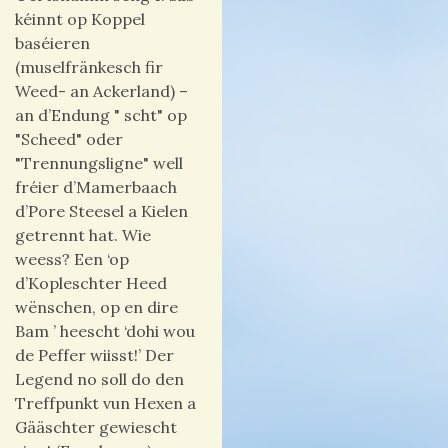
kéinnt op Koppel
baséieren
(muselfränkesch fir
Weed- an Ackerland) –
an d’Endung " scht" op
"Scheed" oder
"Trennungsligne" well
fréier d’Mamerbaach
d’Pore Steesel a Kielen
getrennt hat. Wie
weess? Een ‘op
d’Kopleschter Heed
wënschen, op en dire
Bam ’ heescht ‘dohi wou
de Peffer wiisst!’ Der
Legend no soll do den
Treffpunkt vun Hexen a
Gääschter gewiescht