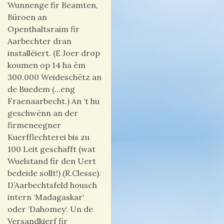
Wunnenge fir Beamten,
Büroen an
Openthaltsraim fir
Aarbechter dran
installéiert. (E Joer drop
koumen op 14 ha ëm
300.000 Weideschëtz an
de Buedem (...eng
Fraenaarbecht.) An ‘t hu
geschwënn an der
firmeneegner
Kuerfflechterei bis zu
100 Leit geschafft (
w
at
Wuelstand fir den Uert
bedeide sollt!) (R.Clesse)
.
D’Aarbechtsfeld housch
intern ‘Madagaskar‘
oder ‘Dahomey‘.
Un de
Versandkierf fir