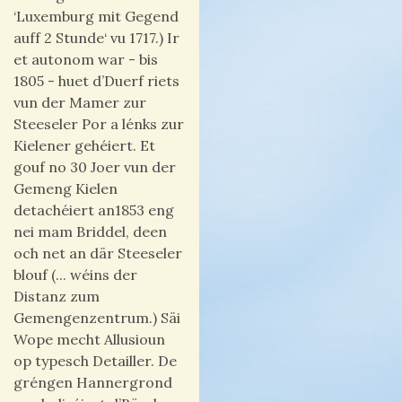
‘Luxemburg mit Gegend
auff 2 Stunde‘ vu 1717.)
Ir
et autonom war - bis
1805 - huet d’Duerf riets
vun der Mamer zur
Steeseler Por a lénks zur
Kielener gehéiert.
Et
gouf no 30 Joer vun der
Gemeng Kielen
detachéiert an1853 eng
nei mam Briddel, deen
och net an där Steeseler
blouf (... wéins der
Distanz zum
Gemengenzentrum.) Säi
Wope mecht Allusioun
op typesch Detailler. De
gréngen Hannergrond