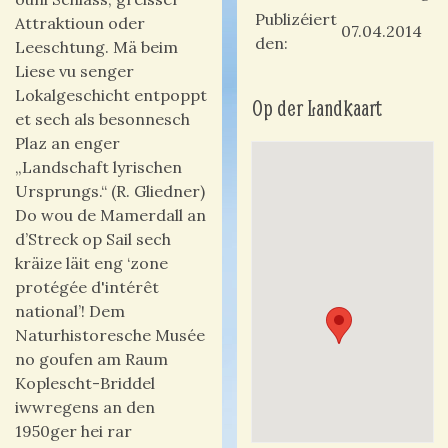
Publizéiert
Attraktioun oder
07.04.2014
den
Leeschtung. Mä beim
Liese vu senger
Lokalgeschicht entpoppt
Op der Landkaart
et sech als besonnesch
Plaz an enger
„Landschaft lyrischen
Ursprungs.“
(R. Gliedner)
Do wou de Mamerdall an
d’Streck op Sail sech
kräize läit
eng ‘zone
protégée d'intérêt
national’!
Dem
Naturhistoresche Musée
no goufen am Raum
Koplescht-Briddel
iwwregens an den
1950ger hei rar