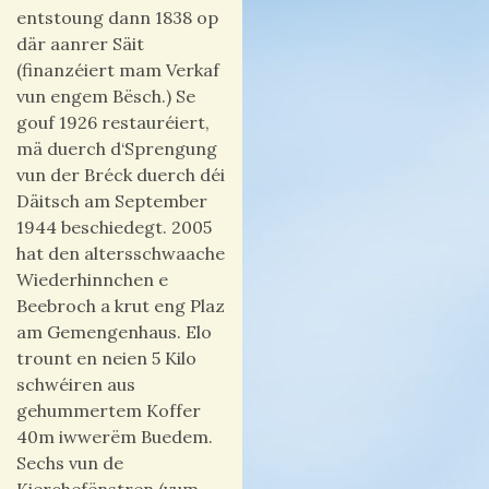
entstoung dann 1838 op
där aanrer Säit
(finanzéiert mam Verkaf
vun engem Bësch.) Se
gouf 1926 restauréiert,
mä duerch d‘Sprengung
vun der Bréck duerch déi
Däitsch am September
1944 beschiedegt. 2005
hat den altersschwaache
Wiederhinnchen e
Beebroch a krut eng Plaz
am Gemengenhaus. Elo
trount en neien 5 Kilo
schwéiren aus
gehummertem Koffer
40m iwwerëm Buedem.
Sechs vun de