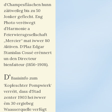
d‘Champesfläschen hunn
zäitweileg bis zu 50
Jonker geflecht. Eng
Photo veréiwegt
d’Harmonie a
Feierwiersgesellschaft
„Mercier“ mat iwwer 80
Aktiven.
D‘Plaz
Edgar
Stanislas Cossé erënnert
un den Directeur
bienfaiteur (1856-1908).
D‘
Basisinfo zum
‘Kopleschter Pompwierk‘
verréit, dass d‘Stad
zenter 1903 hei iwwer
ëm 30 ergiebeg
Waasserquelle verfügt