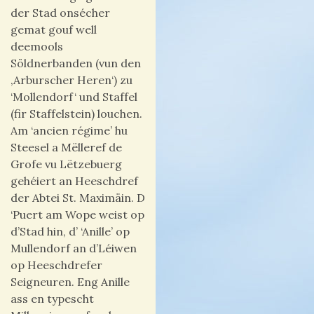
der Stad onsécher
gemat gouf well
deemools
Söldnerbanden (vun den
‚Arburscher Heren‘) zu
‘Mollendorf‘ und Staffel
(fir Staffelstein) louchen.
Am ‘ancien régime’ hu
Steesel a Mëlleref de
Grofe vu Lëtzebuerg
gehéiert an Heeschdref
der Abtei St. Maximäin. D
‘Puert am Wope weist op
d’Stad hin, d’ ‘Anille’ op
Mullendorf an d’Léiwen
op Heeschdrefer
Seigneuren. Eng Anille
ass en typescht