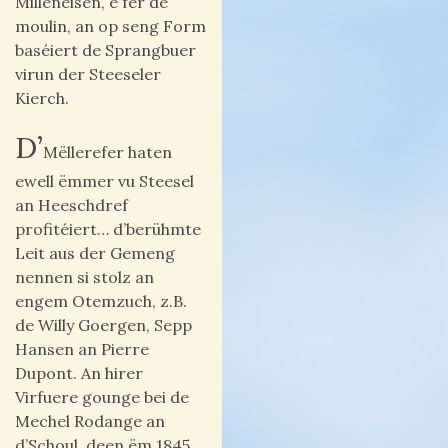
Milleneisen, e fer de
moulin, an op seng Form
baséiert de Sprangbuer
virun der Steeseler
Kierch.
D’
Mëllerefer haten
ewell ëmmer vu Steesel
an Heeschdref
profitéiert… d’berühmte
Leit aus der Gemeng
nennen si stolz an
engem Otemzuch, z.B.
de Willy Goergen, Sepp
Hansen an Pierre
Dupont. An hirer
Virfuere gounge bei de
Mechel Rodange an
d’Schoul, deen ëm 1845