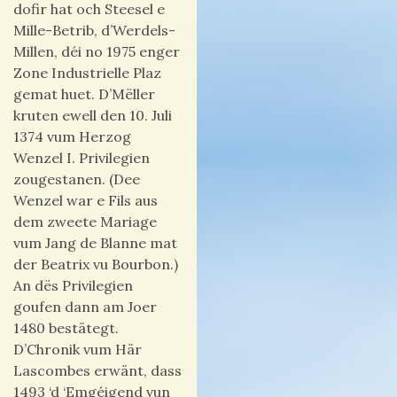
dofir hat och Steesel e
Mille-Betrib, d’Werdels-
Millen, déi no 1975 enger
Zone Industrielle Plaz
gemat huet. D’Mëller
kruten ewell den 10. Juli
1374 vum Herzog
Wenzel I. Privilegien
zougestanen. (Dee
Wenzel war e Fils aus
dem zweete Mariage
vum Jang de Blanne mat
der Beatrix vu Bourbon.)
An dës Privilegien
goufen dann am Joer
1480 bestätegt.
D’Chronik vum Här
Lascombes erwänt, dass
1493 ‘d ‘Emgéigend vun