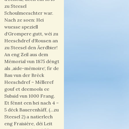
zu Steesel
Schoulmeeschter war.
Nach ze soen: Hei
wuesse speziell
d‘Grompere gutt, wéi zu
Heeschdref d‘Rousen an
zu Steesel den Äerdbier!
An eng Zeil aus dem
Mémorial vun 1875 déngt
als ‚aide-mémoire‘, fir de
Bau vun der Bréck
Heeschdref – Mëlleref
gouf et deemools ee
Subsid vun 1000 Frang.
Et fënnt een hei nach 4 –
5 déck Bauerenhäff, (...zu
Steesel 2) a natierlech
eng Fraisière, déi Leit