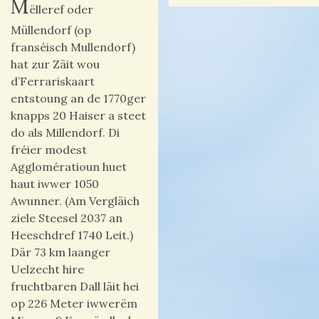
M
ëlleref oder
Müllendorf (op
franséisch Mullendorf)
hat zur Zäit wou
d’Ferrariskaart
entstoung an de 1770ger
knapps 20 Haiser a steet
do als Millendorf. Di
fréier modest
Agglomératioun huet
haut iwwer 1050
Awunner. (Am Vergläich
ziele Steesel 2037 an
Heeschdref 1740 Leit.)
Där 73 km laanger
Uelzecht hire
fruchtbaren Dall läit hei
op 226 Meter iwwerëm