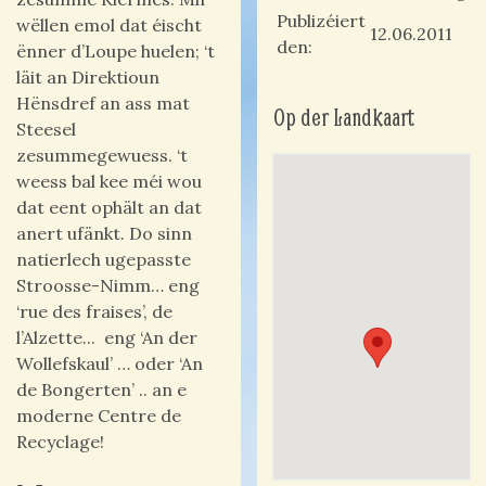
Publizéiert
wëllen emol dat éischt
12.06.2011
den
ënner d’Loupe huelen; ‘t
läit an Direktioun
Hënsdref an ass mat
Op der Landkaart
Steesel
zesummegewuess. ‘t
weess bal kee méi wou
dat eent ophält an dat
anert ufänkt. Do sinn
natierlech ugepasste
Stroosse-Nimm… eng
‘rue des fraises’, de
l’Alzette... eng ‘An der
Wollefskaul’ … oder ‘An
de Bongerten’ .. an e
moderne Centre de
Recyclage!