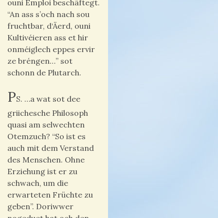
ouni Emploi beschäftegt.
“An ass s’och nach sou
fruchtbar, d‘Äerd, ouni
Kultivéieren ass et hir
onméiglech eppes ervir
ze bréngen…” sot
schonn de Plutarch.
P
S. …a wat sot dee
griichesche Philosoph
quasi am selwechten
Otemzuch? “So ist es
auch mit dem Verstand
des Menschen. Ohne
Erziehung ist er zu
schwach, um die
erwarteten Früchte zu
geben”. Doriwwer