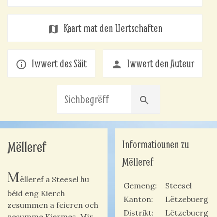
Kaart mat den Uertschaften
map
Iwwert des Säit
Iwwert den Auteur
info_outline
person
search
Informatiounen zu
Mëlleref
Mëlleref
M
ëlleref a Steesel hu
Gemeng
Steesel
béid eng Kierch
Kanton
Lëtzebuerg
zesummen a feieren och
Distrikt
Lëtzebuerg
zesumme Kiermes. Mir