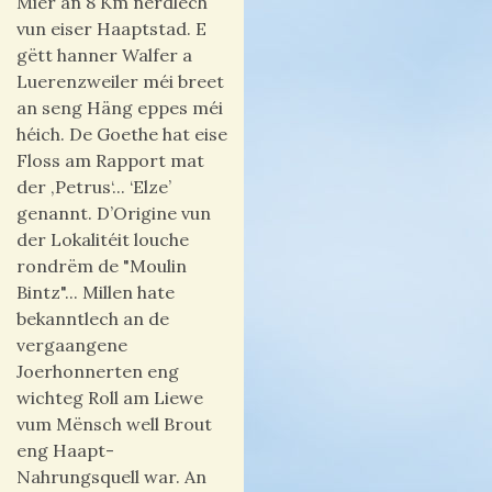
Mier an 8 Km nërdlech
vun eiser Haaptstad. E
gëtt hanner Walfer a
Luerenzweiler méi breet
an seng Häng eppes méi
héich. De Goethe hat eise
Floss am Rapport mat
der ‚Petrus‘... ‘Elze’
genannt. D’Origine vun
der Lokalitéit louche
rondrëm de "Moulin
Bintz"... Millen hate
bekanntlech an de
vergaangene
Joerhonnerten eng
wichteg Roll am Liewe
vum Mënsch well Brout
eng Haapt-
Nahrungsquell war. An