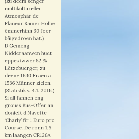
(zu deem senger
multikultureller
Atmosphär de
Flaneur Rainer Holbe
ëmmerhinn 30 Joer
bäigedroen hat.)
D‘Gemeng
Nidderaanwen huet
eppes iwwer 52 %
Lëtzebuerger, zu
deene 1630 Fraen a
1536 Männer zielen.
(Statistik v. 4.1. 2016.)
Si all fannen eng
grouss Bus-Offer an
donieft d’Navette
‘Charly’ fir 1 Euro pro
Course. De ronn 1,6
km laangen CR126A