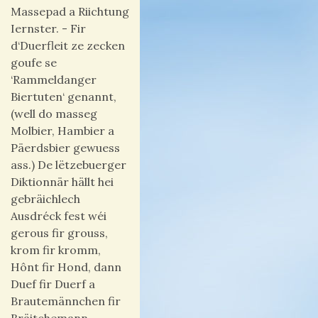
Massepad a Riichtung
Iernster. - Fir
d‘Duerfleit ze zecken
goufe se
‘Rammeldanger
Biertuten‘ genannt,
(well do masseg
Molbier, Hambier a
Päerdsbier gewuess
ass.) De lëtzebuerger
Diktionnär hällt hei
gebräichlech
Ausdréck fest wéi
gerous fir grouss,
krom fir kromm,
Hônt fir Hond, dann
Duef fir Duerf a
Brautemännchen fir