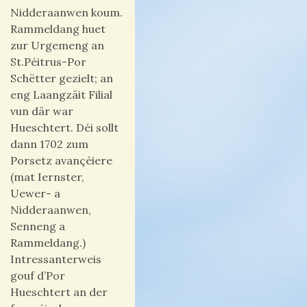
Nidderaanwen koum.
Rammeldang huet
zur Urgemeng an
St.Péitrus-Por
Schëtter gezielt; an
eng Laangzäit Filial
vun där war
Hueschtert. Déi sollt
dann 1702 zum
Porsetz avançéiere
(mat Iernster,
Uewer- a
Nidderaanwen,
Senneng a
Rammeldang.)
Intressanterweis
gouf d’Por
Hueschtert an der