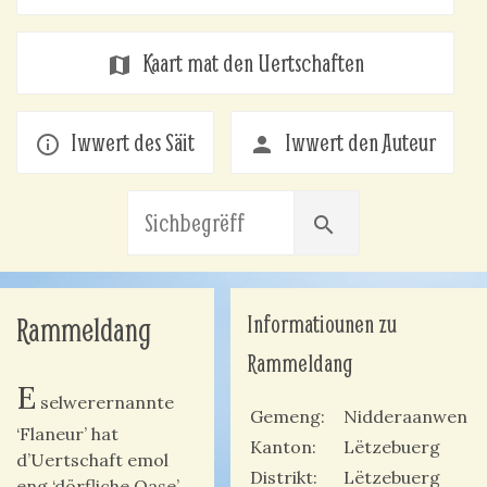
Kaart mat den Uertschaften
map
Iwwert des Säit
Iwwert den Auteur
info_outline
person
search
Informatiounen zu
Rammeldang
Rammeldang
E
selwerernannte
Gemeng
Nidderaanwen
‘Flaneur’ hat
Kanton
Lëtzebuerg
d’Uertschaft emol
Distrikt
Lëtzebuerg
eng ‘dörfliche Oase’