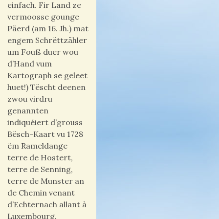
einfach. Fir Land ze
vermoosse gounge
Päerd (am 16. Jh.) mat
engem Schrëttzähler
um Fouß duer wou
d’Hand vum
Kartograph se geleet
huet!) Tëscht deenen
zwou virdru
genannten
indiquéiert d’grouss
Bësch-Kaart vu 1728
ëm Rameldange
terre de Hostert,
terre de Senning,
terre de Munster an
de Chemin venant
d’Echternach allant à
Luxembourg.