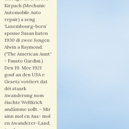
Kirpach (Mechanic
Automobile Auto
repair) a seng
‘Luxembourg-born’
spouse Susan haten
1930 di zwee Jongen
Alwin a Raymond.
(“The American Aunt“
- Fausto Gardini.)
Den 19. Mee 1921
gouf an den USA e
Gesetz votéiert dat
déi staark
Awanderung nom
éischte Weltkrich
andämme sollt. - Mir
sinn mol en Aus- mol
en Awanderer-Land,