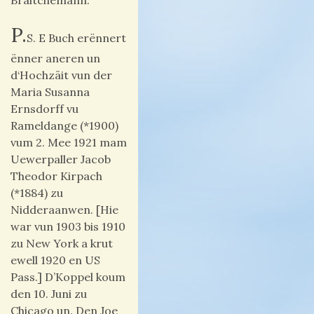
Bräitchemann.
P.
S. E Buch erënnert
ënner aneren un
d‘Hochzäit vun der
Maria Susanna
Ernsdorff vu
Rameldange (*1900)
vum 2. Mee 1921 mam
Uewerpaller Jacob
Theodor Kirpach
(*1884) zu
Nidderaanwen. [Hie
war vun 1903 bis 1910
zu New York a krut
ewell 1920 en US
Pass.] D’Koppel koum
den 10. Juni zu
Chicago un. Den Joe