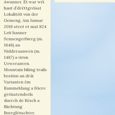
Awunner. Et war wéi
haut d’drëttgréisst
Lokalitéit vun der
Gemeng. Am Januar
2016 steet et mat 824
Leit hanner
Sennengerbierg (m.
1648) an
Nidderaanwen (m.
1487) a virun
Ueweranven.
Mountain biking trails
bestinn an dräi
Varianten ëm
Rammeldang a féiere
gréisstendeels
duerch de Bësch a
Riichtung
Buerglënschter.