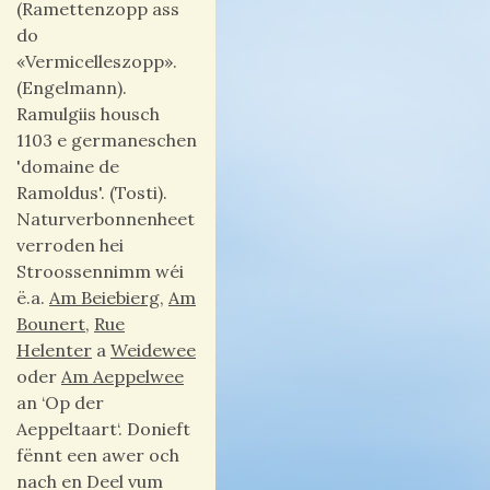
(Ramettenzopp ass
do
«Vermicelleszopp».
(Engelmann).
Ramulgiis housch
1103 e germaneschen
'domaine de
Ramoldus'. (Tosti).
Naturverbonnenheet
verroden hei
Stroossennimm wéi
ë.a.
Am Beiebierg
,
Am
Bounert
,
Rue
Helenter
a
Weidewee
oder
Am Aeppelwee
an ‘Op der
Aeppeltaart‘. Donieft
fënnt een awer och
nach en Deel vum