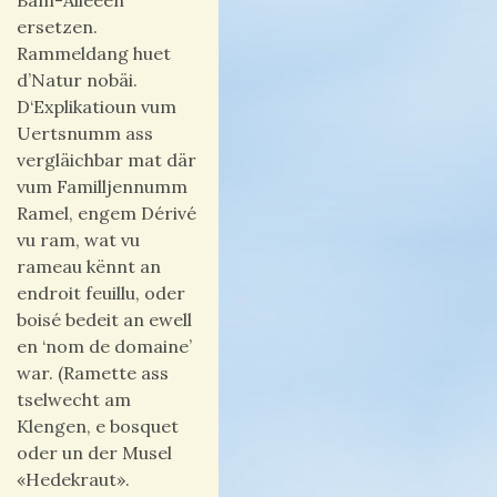
Bam-Alleeën
ersetzen.
Rammeldang huet
d’Natur nobäi.
D‘Explikatioun vum
Uertsnumm ass
vergläichbar mat där
vum Familljennumm
Ramel, engem Dérivé
vu ram, wat vu
rameau kënnt an
endroit feuillu, oder
boisé bedeit an ewell
en ‘nom de domaine’
war. (Ramette ass
tselwecht am
Klengen, e bosquet
oder un der Musel
«Hedekraut».