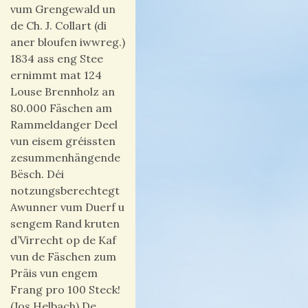
vum Grengewald un
de Ch. J. Collart (di
aner bloufen iwwreg.)
1834 ass eng Stee
ernimmt mat 124
Louse Brennholz an
80.000 Fäschen am
Rammeldanger Deel
vun eisem gréissten
zesummenhängende
Bësch. Déi
notzungsberechtegt
Awunner vum Duerf u
sengem Rand kruten
d’Virrecht op de Kaf
vun de Fäschen zum
Präis vun engem
Frang pro 100 Steck!
(Jos Helbach) De