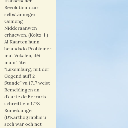
franséischer
Revolutioun zur
selbstänneger
Gemeng
Nidderaanwen
erhuewen. (Koltz, I.)
Al Kaarten hunn
heiandsdo Problemer
mat Vokalen, déi
mam Titel
“Luxemburg, mit der
Gegend auff 2
Stunde” vu 1717 weist
Remeldingen an
d’carte de Ferraris
schreift ëm 1778
Rumeldange.
(D‘Karthographie u
sech war och net