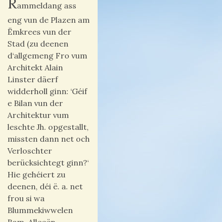
R
ammeldang ass
eng vun de Plazen am
Ëmkrees vun der
Stad (zu deenen
d‘allgemeng Fro vum
Architekt Alain
Linster däerf
widderholl ginn: ‘Géif
e Bilan vun der
Architektur vum
leschte Jh. opgestallt,
missten dann net och
Verloschter
berücksichtegt ginn?‘
Hie gehéiert zu
deenen, déi ë. a. net
frou si wa
Blummekiwwelen