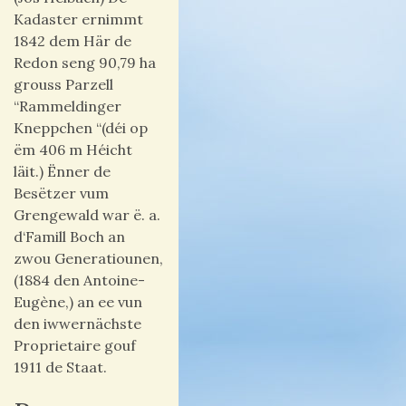
Kadaster ernimmt
1842 dem Här de
Redon seng 90,79 ha
grouss Parzell
“Rammeldinger
Kneppchen “(déi op
ëm 406 m Héicht
läit.) Ënner de
Besëtzer vum
Grengewald war ë. a.
d‘Famill Boch an
zwou Generatiounen,
(1884 den Antoine-
Eugène,) an ee vun
den iwwernächste
Proprietaire gouf
1911 de Staat.