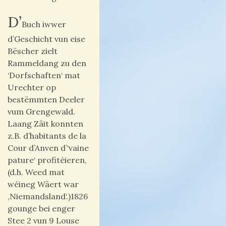
D’
Buch iwwer
d’Geschicht vun eise
Bëscher zielt
Rammeldang zu den
‘Dorfschaften‘ mat
Urechter op
bestëmmten Deeler
vum Grengewald.
Laang Zäit konnten
z.B. d’habitants de la
Cour d’Anven d’‘vaine
pature‘ profitéieren,
(d.h. Weed mat
wéineg Wäert war
‚Niemandsland‘.)1826
gounge bei enger
Stee 2 vun 9 Louse