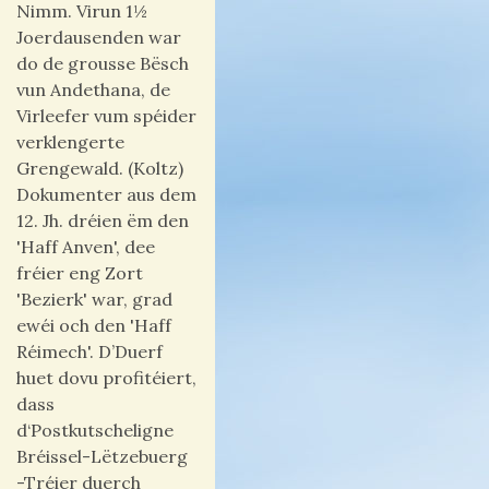
Nimm. Virun 1½
Joerdausenden war
do de grousse Bësch
vun Andethana, de
Virleefer vum spéider
verklengerte
Grengewald. (Koltz)
Dokumenter aus dem
12. Jh. dréien ëm den
'Haff Anven', dee
fréier eng Zort
'Bezierk' war, grad
ewéi och den 'Haff
Réimech'. D’Duerf
huet dovu profitéiert,
dass
d‘Postkutscheligne
Bréissel-Lëtzebuerg
-Tréier duerch