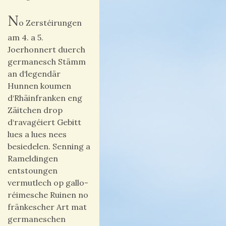
N
o Zerstéirungen
am 4. a 5.
Joerhonnert duerch
germanesch Stämm
an d‘legendär
Hunnen koumen
d‘Rhäinfranken eng
Zäitchen drop
d‘ravagéiert Gebitt
lues a lues nees
besiedelen. Senning a
Rameldingen
entstoungen
vermutlech op gallo-
réimesche Ruinen no
fränkescher Art mat
germaneschen