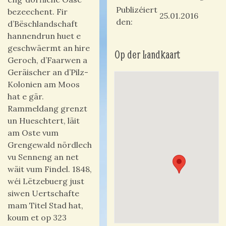
Publizéiert
bezeechent. Fir
25.01.2016
den
d’Bëschlandschaft
hannendrun huet e
geschwäermt an hire
Op der Landkaart
Geroch, d’Faarwen a
Geräischer an d’Pilz-
Kolonien am Moos
hat e gär.
Rammeldang grenzt
un Hueschtert, läit
am Oste vum
Grengewald nördlech
vu Senneng an net
wäit vum Findel. 1848,
wéi Lëtzebuerg just
siwen Uertschafte
mam Titel Stad hat,
koum et op 323