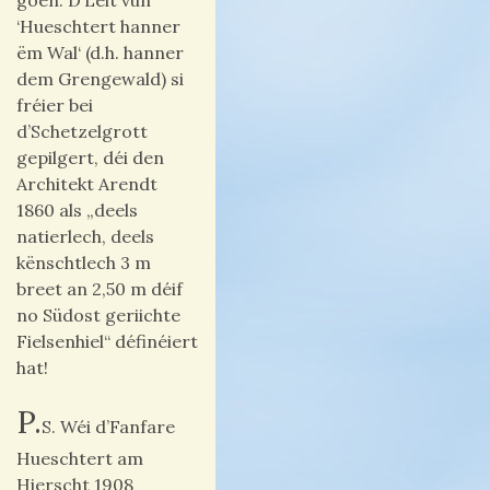
goen. D’Leit vun
‘Hueschtert hanner
ëm Wal‘ (d.h. hanner
dem Grengewald) si
fréier bei
d’Schetzelgrott
gepilgert, déi den
Architekt Arendt
1860 als „deels
natierlech, deels
kënschtlech 3 m
breet an 2,50 m déif
no Südost geriichte
Fielsenhiel“ définéiert
hat!
P.
S. Wéi d’Fanfare
Hueschtert am
Hierscht 1908