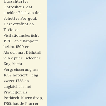
Hueschterter
Gotteshaus, dat
spéider Filial vun der
Schëtter Por gouf.
Dëst erwähnt en
Tréierer
Visitatiounsberiicht
1570.. an e Rapport
beklot 1599 en
Abroch mat Déifstall
vun e puer Kielecher.
Eng éischt
Vergréisserung ass
1682 notéiert - eng
zweet 1728 an
zugläich hir nei
Privilègen als
Porkirch. Kuerz drop,
1755, hat de Pfarrer