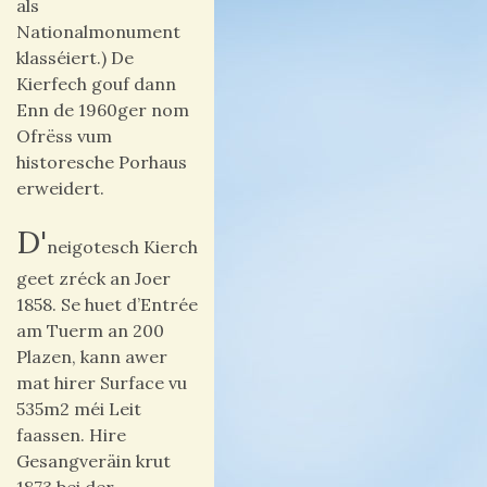
als
Nationalmonument
klasséiert.) De
Kierfech gouf dann
Enn de 1960ger nom
Ofrëss vum
historesche Porhaus
erweidert.
D'
neigotesch Kierch
geet zréck an Joer
1858. Se huet d’Entrée
am Tuerm an 200
Plazen, kann awer
mat hirer Surface vu
535m2 méi Leit
faassen. Hire
Gesangveräin krut