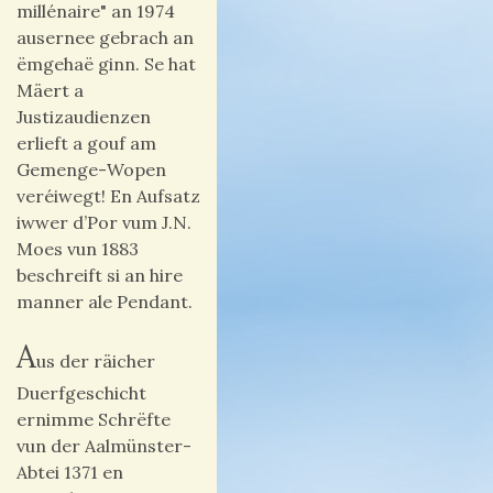
millénaire" an 1974
ausernee gebrach an
ëmgehaë ginn. Se hat
Mäert a
Justizaudienzen
erlieft a gouf am
Gemenge-Wopen
veréiwegt! En Aufsatz
iwwer d’Por vum J.N.
Moes vun 1883
beschreift si an hire
manner ale Pendant.
A
us der räicher
Duerfgeschicht
ernimme Schrëfte
vun der Aalmünster-
Abtei 1371 en