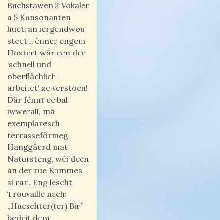
Buchstawen 2 Vokaler
a 5 Konsonanten
huet; an iergendwou
steet… ënner engem
Hostert wär een dee
‘schnell und
oberflächlich
arbeitet‘ ze verstoen!
Där fënnt ee bal
iwwerall, mä
exemplaresch
terrasseförmeg
Hanggäerd mat
Natursteng, wéi deen
an der rue Kommes
si rar.. Eng lescht
Trouvaille nach:
„Hueschter(ter) Bir”
bedeit dem