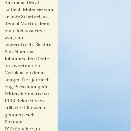
Antonius. Déi al
säitlech Molereie vum
séilege Schetzel an
dem hl Martin, deen
emol hei passéiert
war, sinn
iwwerstrach. Éischte
Patréiner ass
Johannes den Deefer
an zweeten den
Cyriakus, zu deem
senger Éier jäerlech
eng Prëssioun geet.
D’Kierchefënstre vu
1904 dekoréieren
stiliséiert Riewen a
geometresch
Formen. -
D'Krëppche vun