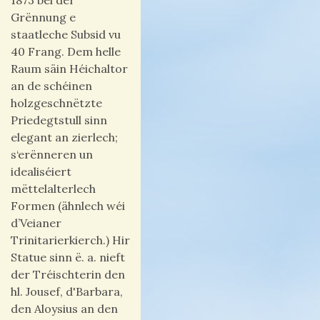
1873 bei der
Grënnung e
staatleche Subsid vu
40 Frang. Dem helle
Raum säin Héichaltor
an de schéinen
holzgeschnëtzte
Priedegtstull sinn
elegant an zierlech;
s‘erënneren un
idealiséiert
mëttelalterlech
Formen (ähnlech wéi
d’Veianer
Trinitarierkierch.) Hir
Statue sinn ë. a. nieft
der Tréischterin den
hl. Jousef, d'Barbara,
den Aloysius an den