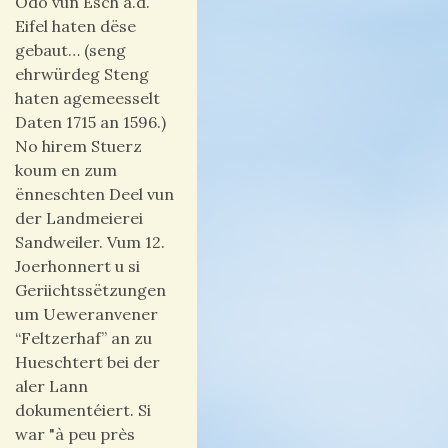
Odo vun Esch a.d.
Eifel haten dëse
gebaut… (seng
ehrwürdeg Steng
haten agemeesselt
Daten 1715 an 1596.)
No hirem Stuerz
koum en zum
ënneschten Deel vun
der Landmeierei
Sandweiler. Vum 12.
Joerhonnert u si
Geriichtssëtzungen
um Ueweranvener
“Feltzerhaf” an zu
Hueschtert bei der
aler Lann
dokumentéiert. Si
war "à peu près