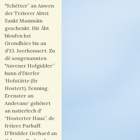
"Schëtter” an Anwen
der Tréierer Abtei
Sankt Maximäin
geschenkt. Hir Äbt
bloufen hei
Grondhäre bis an
d'13. Joerhonnert. Zu
dë sougenannten
"Anvener Hofgidder”
hunn d'Dierfer
‘Hofstätte (fir
Hostert), Senning,
Erenster an
Andevane‘ gehéiert
an natierlech d'
“Hosterter Haus”, de
fréiere Parhaff.
D'Bridder Gerhard an