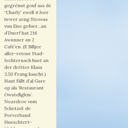
gegrënnt gouf ass de
“Charly“ ewell 4 Joer
iwwer seng Strooss
vun Eise gefuer…an
d’Duerf hat 216
Awunner an 2
Café’en. (E Billjee
aller-retour Stad-
Iechternach huet an
der drëtter Klass
3,50 Frang kascht.)
Haut fällt d’al Gare
op als ‘Restaurant
Owstellgleis’.
Nozedroe vum
Schetzel: de
Porverband
Hueschtert-