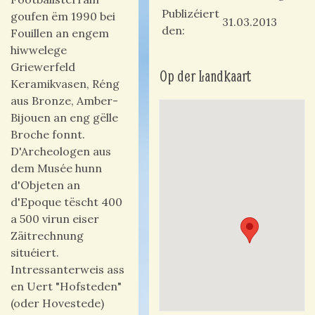
Publizéiert
goufen ëm 1990 bei
31.03.2013
den
Fouillen an engem
hiwwelege
Griewerfeld
Op der Landkaart
Keramikvasen, Réng
aus Bronze, Amber-
Bijouen an eng gëlle
Broche fonnt.
D'Archeologen aus
dem Musée hunn
d'Objeten an
d'Epoque tëscht 400
a 500 virun eiser
Zäitrechnung
situéiert.
Intressanterweis ass
en Uert "Hofsteden"
(oder Hovestede)