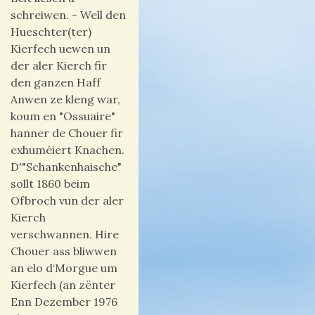
schreiwen. - Well den
Hueschter(ter)
Kierfech uewen un
der aler Kierch fir
den ganzen Haff
Anwen ze kleng war,
koum en "Ossuaire"
hanner de Chouer fir
exhuméiert Knachen.
D'"Schankenhaische"
sollt 1860 beim
Ofbroch vun der aler
Kierch
verschwannen. Hire
Chouer ass bliwwen
an elo d‘Morgue um
Kierfech (an zënter
Enn Dezember 1976