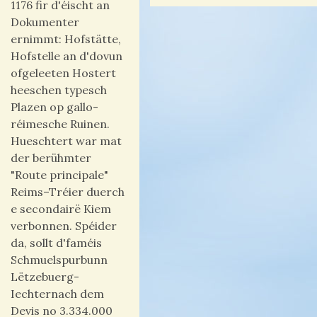
1176 fir d'éischt an
Dokumenter
ernimmt: Hofstätte,
Hofstelle an d'dovun
ofgeleeten Hostert
heeschen typesch
Plazen op gallo-
réimesche Ruinen.
Hueschtert war mat
der berühmter
"Route principale"
Reims–Tréier duerch
e secondairë Kiem
verbonnen. Spéider
da, sollt d'faméis
Schmuelspurbunn
Lëtzebuerg-
Iechternach dem
Devis no 3.334.000