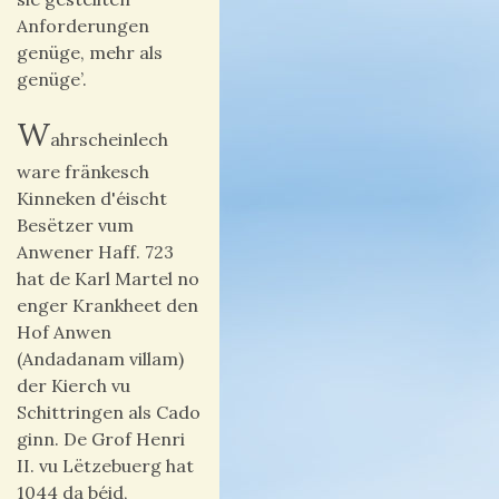
Anforderungen
genüge, mehr als
genüge’.
W
ahrscheinlech
ware fränkesch
Kinneken d'éischt
Besëtzer vum
Anwener Haff. 723
hat de Karl Martel no
enger Krankheet den
Hof Anwen
(Andadanam villam)
der Kierch vu
Schittringen als Cado
ginn. De Grof Henri
II. vu Lëtzebuerg hat
1044 da béid,