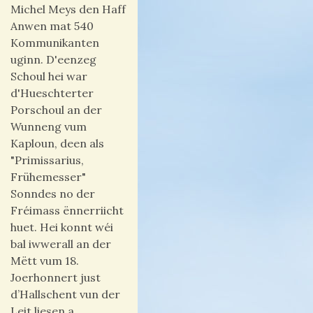
Michel Meys den Haff
Anwen mat 540
Kommunikanten
uginn. D'eenzeg
Schoul hei war
d'Hueschterter
Porschoul an der
Wunneng vum
Kaploun, deen als
"Primissarius,
Frühemesser"
Sonndes no der
Fréimass ënnerriicht
huet. Hei konnt wéi
bal iwwerall an der
Mëtt vum 18.
Joerhonnert just
d’Hallschent vun der
Leit liesen a