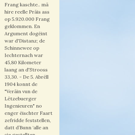
Frang kaschte.. mä
hire reelle Präis ass
op 5.920.000 Frang
geklommen. En
Argument dogéint
war d'Distanz; de
Schinnewee op
Iechternach war
45,80 Kilometer
laang an d'Strooss
33,30. - De 5. Abrëll
1904 konnt de
"Veräin vun de
Lëtzebuerger
Ingenieuren" no
enger éischter Faart
zefridde feststellen,
datt d’Bunn ‘alle an
sie gestellten