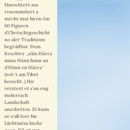
Hueschtert ass
renomméiert a
mécht mat hiren ëm
60 Figuren
d’Chrëschtgeschicht
no aler Traditioun
begräifbar. Dem
Koschter „säin Häerz
muss Hänn hunn an
d’Hänn en Häerz“
(wéi ‘t am Tibet
heescht..) Hie
versteet et s‘an eng
moleresch
Landschaft
anzebetten. Et kann
ee s‘all Joer bis
Liichtmëss kucke