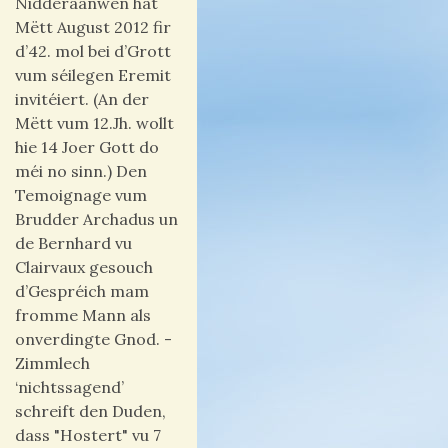
Nidderaanwen hat
Mëtt August 2012 fir
d’42. mol bei d’Grott
vum séilegen Eremit
invitéiert. (An der
Mëtt vum 12.Jh. wollt
hie 14 Joer Gott do
méi no sinn.) Den
Temoignage vum
Brudder Archadus un
de Bernhard vu
Clairvaux gesouch
d’Gespréich mam
fromme Mann als
onverdingte Gnod. -
Zimmlech
‘nichtssagend’
schreift den Duden,
dass "Hostert" vu 7