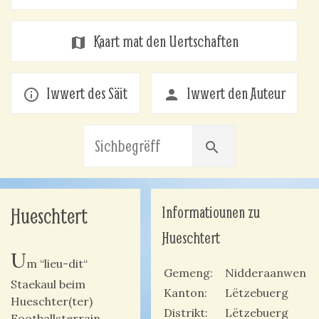
Kaart mat den Uertschaften
map
Iwwert des Säit
Iwwert den Auteur
info_outline
person
search
Informatiounen zu
Hueschtert
Hueschtert
U
m “lieu-dit“
Gemeng
Nidderaanwen
Staekaul beim
Kanton
Lëtzebuerg
Hueschter(ter)
Distrikt
Lëtzebuerg
Footballsterrain