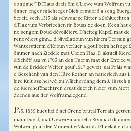
continue!” D’Klaus dréit ëm d’Liewe vum Wolfram vu 
ënner enger mächteger Bich ermuerd a seng Buerg, 
bereit, sech 1315 als schwaarze Ritter a Schluechte
d’Plaz vum Verbriechen fir Bouss ze doen. Keen hat
no sengem Doud dévoiléiert. D’heiteg Kapell mat de
renovéiert ginn... d’Nivellatioun vun hirem Terrain 
Wanterstierm d'Kroun verluer a gouf beim heftege 
ëmmer nach Ziedele mat Uleien Plaz. D'aktuell Kier
d'Schëff ass vu 1785 an den Tuerm mat der Entrée vun
vun de Bridder Welter gouf 1917 geweit, säi Präis 
e Geschenk vun den Häre Rother an natierlech aus L
hire Kult ass hei wéi zu Wäicherdang dem J. Hirsch n
de Kierchefënschtren ersat duerch Neier vum Mett 
Zeenen aus der Wolframslegend!
P.
S. 1839 huet hei d‘nei Grenz brutal Terrain get
mam Duerf, mat Uewer-maartel a Rombach koumen 
Wolwen gouf dee Moment e Vikariat. D’Leekollen lou