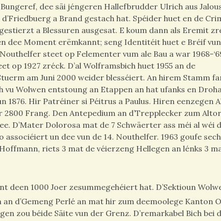
Bungeref, dee säi jéngeren Hallefbrudder Ulrich aus Jalou
d’Friedbuerg a Brand gestach hat. Spéider huet en de Cri
n gestierzt a Blessuren ausgesat. E koum dann als Eremit zr
 en dee Moment erëmkannt; seng Identitéit huet e Bréif vu
 Nouthelfer steet op Felementer vum ale Bau a war 1968-‘6
geet op 1927 zréck. D’al Wolframsbich huet 1955 an de
Stuerm am Juni 2000 weider blesséiert. An hirem Stamm f
ch vu Wolwen entstoung an Etappen an hat ufanks en Droha
 1876. Hir Patréiner si Péitrus a Paulus. Hiren eenzegen A
war 2800 Frang. Den Antepedium an d’Trepplecker zum Alto
ee. D’Mater Dolorosa mat de 7 Schwäerter ass méi al wéi d
o associéiert un dee vun de 14. Nouthelfer. 1963 goufe sec
Hoffmann, riets 3 mat de véierzeng Hellegen an lénks 3 m
rennt deen 1000 Joer zesummegehéiert hat. D’Sektioun Wolw
an d’Gemeng Perlé an mat hir zum deemoolege Kanton O
gen zou béide Säite vun der Grenz. D’remarkabel Bich bei 