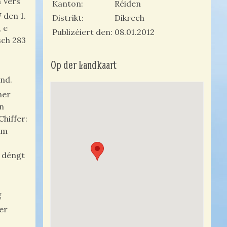
 Vers
Kanton
Réiden
 den 1.
Distrikt
Dikrech
 e
Publizéiert den
08.01.2012
sch 283
Op der Landkaart
and.
her
en
hiffer:
um
g déngt
g
er