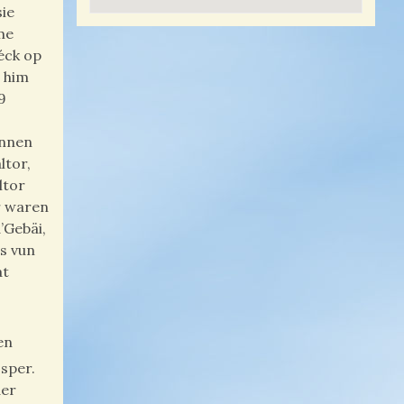
sie
me
éck op
n him
9
annen
ltor,
ltor
r waren
’Gebäi,
hs vun
at
en
sper.
der