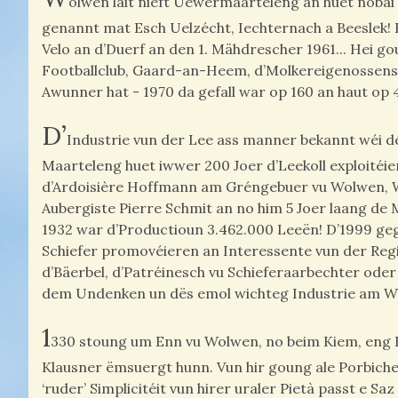
olwen läit nieft Uewermaarteleng an huet nobä
genannt mat Esch Uelzécht, Iechternach a Beeslek! E
Velo an d’Duerf an den 1. Mähdrescher 1961... Hei 
Footballclub, Gaard-an-Heem, d’Molkereigenossenschaf
Awunner hat - 1970 da gefall war op 160 an haut op
D’
Industrie vun der Lee ass manner bekannt wéi dé
Maarteleng huet iwwer 200 Joer d’Leekoll exploitéier
d’Ardoisière Hoffmann am Gréngebuer vu Wolwen, Wol
Aubergiste Pierre Schmit an no him 5 Joer laang de 
1932 war d’Productioun 3.462.000 Leeën! D’1999 ge
Schiefer promovéieren an Interessente vun der Re
d’Bäerbel, d’Patréinesch vu Schieferaarbechter oder
dem Undenken un dës emol wichteg Industrie am W
1
330 stoung um Enn vu Wolwen, no beim Kiem, eng Kla
Klausner ëmsuergt hunn. Vun hir goung ale Porbiche
‘ruder’ Simplicitéit vun hirer uraler Pietà passt e Sa