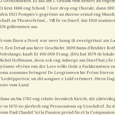
i 3 Grenzmarken. Et ass am 1. Gesank vum Rénert an engem
t krut 1868 eng Schoul, 7 Joer drop eng Chorale, dann 1897
goufen 1921 Pompier’e gegrënnt an duerno eemol eng Musek,
t an Theaterfrënn!... Vill fir en Duerf, dat 1910 statiste
 428 geklommen ass.
i vum Eisen a Stool, war awer laang di zweetgréisst am L
t. Een Detail aus hirer Geschicht: 1899 hunn d’Bridder Rot
velange, kaaft fir 100.000 Frang. (Dës hat 1879 de lokal
Michel Hoffmann, deen och eng Auberge am Duerf hat.) Ee C
grënnte «Frënn vun der Lee» wëlle Goût a Fachkenntnes v
gioun zesumme bréngen! De Leegrouwen hir Frënn feieren
 ‘Leekëpperten’, un déi souguer e Lidd erënnert. Hiren Da
este vum Land.
us an bis 1783 eng relativ äermlech Kierch, déi zäitweile
r vu 1670 no jäerlech eng Pressessioun op Ueschdref. Zu d
z vum Paul Claudel “ici la Passion prend fin et la Compassion